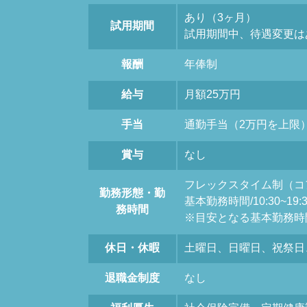
あり（3ヶ月）
試用期間
試用期間中、待遇変更は
報酬
年俸制
給与
月額25万円
手当
通勤手当（2万円を上限
賞与
なし
フレックスタイム制（コ
勤務形態・勤
基本勤務時間/10:30~19
務時間
※目安となる基本勤務時
休日・休暇
土曜日、日曜日、祝祭日
退職金制度
なし