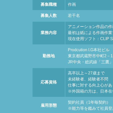
募集職種
作画
募集人数
若干名
アニメーション作品の作
業務内容
最初は紙による作画作業
現在使用ソフト：CLIP S
Prodcution I.G本社ビル
勤務地
東京都武蔵野市中町2－1
JR中央・総武線「三鷹
高卒以上～27歳まで
未経験者、経験者不問
応募資格
仕事に対する向上心があ
※外国籍の方は、日本在
契約社員（1年毎契約）
雇用形態
※能力等を鑑みて社員登