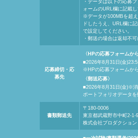
・データは以下の応募フ
ォームのURL欄に記載
※データが100MBを超える
ドしたうえ、URL欄に
で設定してください。
・郵送の場合は返却不可
〈HPの応募フォームか
■2026年8月31日(金)23
応募締切・応
※HPの応募フォームか
募先
〈郵送応募〉
■2026年8月31日(金)
ポートフォリオデータを
〒180-0006
書類郵送先
東京都武蔵野市中町2-1-
株式会社プロダクション
■一次試験/書類選考(202