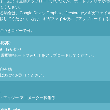
ォームより直接アップロードいただくか、ポートフォリオが掲
してください。
場合は、Google Drive／Dropbox／firestorage／
記載してください。なお、ギガファイル便にてアップロードする
につきコピーで可。
ら応募〉
:59 締め切り
ら履歴書/ポートフォリオをアップロードしてください。
※消印有効
郵送にてお送りください。
9
・アイジー アニメーター募集係
6年9月上旬)