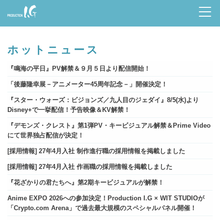
Prod
uctio
ホットニュース
n I.G
『鳴海の平日』PV解禁＆９月５日より配信開始！
「後藤隆幸展－アニメーター45周年記念－」開催決定！
『スター・ウォーズ：ビジョンズ／九人目のジェダイ』8/5(水)より
Disney+で一挙配信！予告映像＆KV解禁！
『デモンズ・クレスト』第1弾PV・キービジュアル解禁＆Prime Video
にて世界独占配信が決定！
[採用情報] 27年4月入社 制作進行職の採用情報を掲載しました
[採用情報] 27年4月入社 作画職の採用情報を掲載しました
『花ざかりの君たちへ』第2期キービジュアルが解禁！
Anime EXPO 2026への参加決定！Production I.G × WIT STUDIOが
「Crypto.com Arena」で過去最大規模のスペシャルパネル開催！