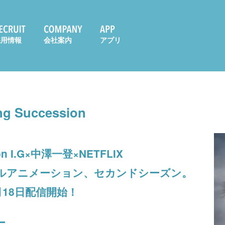
採用情報
会社案内
アプリ
ng Succession
ion I.G×中澤一登×NETFLIX
ルアニメーション、セカンドシーズン。
3月18日配信開始！
ー