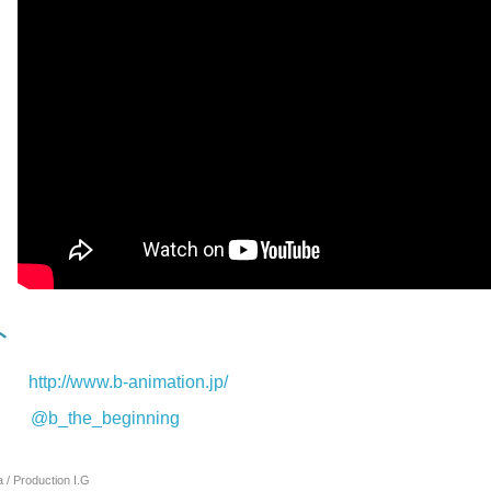
ト
http://www.b-animation.jp/
@b_the_beginning
/ Production I.G