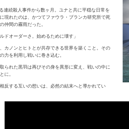
 B”による連続殺人事件から数ヶ月。ユナと共に平穏な日常を
に現れたのは、かつてファウラ・ブランカ研究所で死
の仲間の霧雨だった。
ルドオーダーさ。始めるために壊す」
、カノンとヒトとが共存できる世界を築くこと。その
の力を利用し戦いに巻き込む。
取られた黒羽は再びその身を異形に変え、戦いの中に
とに。
相反する互いの想いは、必然の結末へと導かれてい