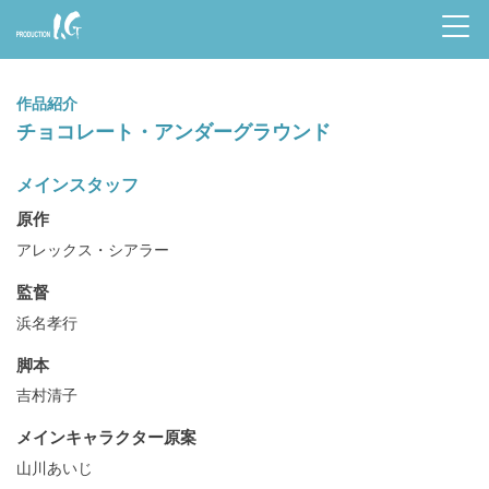
Prod
uctio
作品紹介
n I.G
チョコレート・アンダーグラウンド
メインスタッフ
原作
アレックス・シアラー
監督
浜名孝行
脚本
吉村清子
メインキャラクター原案
山川あいじ