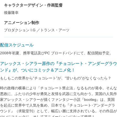
キャラクターデザイン・作画監督
後藤隆幸
アニメーション制作
プロダクション I.G ／トランス・アーツ
配信スケジュール
2008年初夏、携帯電話及びPC ブロードバンドにて、配信開始予定。
アレックス・シアラー原作の『チョコレート・アンダーグラウ
ンド』が、ついにコミック＆アニメ化！
もしもこの世界から“チョコレート”が、“甘いもの”がなくなったら？
時の政権の横暴により「チョコレート禁止法」なるものが発令。そんな
悪政に、ふたりの少年が勇気と友情を武器に立ち向かう。英国の人気作
家アレックス・シアラーが描くファンタジー小説『bootleg』は、英国
を起点に世界中で人気を集め、日本でも『チョコレート･アンダーグラ
ウンド』（求龍堂刊）として、幅広い層に支持されている。その作品が
ついにコミックに、そしてアニメーションになって登場！