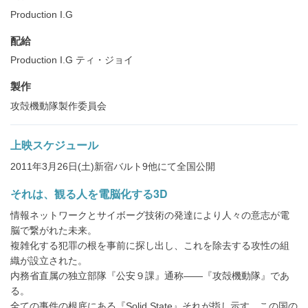
Production I.G
配給
Production I.G ティ・ジョイ
製作
攻殻機動隊製作委員会
上映スケジュール
2011年3月26日(土)新宿バルト9他にて全国公開
それは、観る人を電脳化する3D
情報ネットワークとサイボーグ技術の発達により人々の意志が電
脳で繋がれた未来。
複雑化する犯罪の根を事前に探し出し、これを除去する攻性の組
織が設立された。
内務省直属の独立部隊『公安９課』通称——『攻殻機動隊』であ
る。
全ての事件の根底にある『Solid State』それが指し示す、この国の