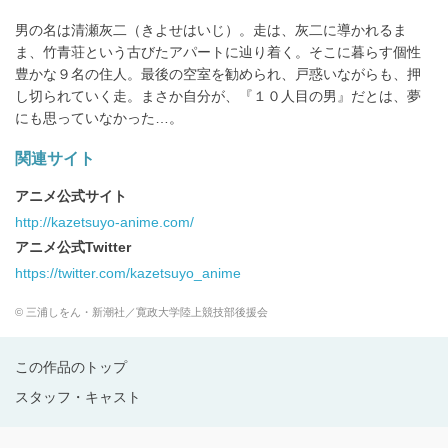
男の名は清瀬灰二（きよせはいじ）。走は、灰二に導かれるま
ま、竹青荘という古びたアパートに辿り着く。そこに暮らす個性
豊かな９名の住人。最後の空室を勧められ、戸惑いながらも、押
し切られていく走。まさか自分が、『１０人目の男』だとは、夢
にも思っていなかった…。
関連サイト
アニメ公式サイト
http://kazetsuyo-anime.com/
アニメ公式Twitter
https://twitter.com/kazetsuyo_anime
© 三浦しをん・新潮社／寛政大学陸上競技部後援会
この作品のトップ
スタッフ・キャスト