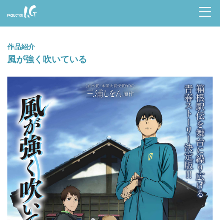
Prod
uctio
作品紹介
n I.G
風が強く吹いている