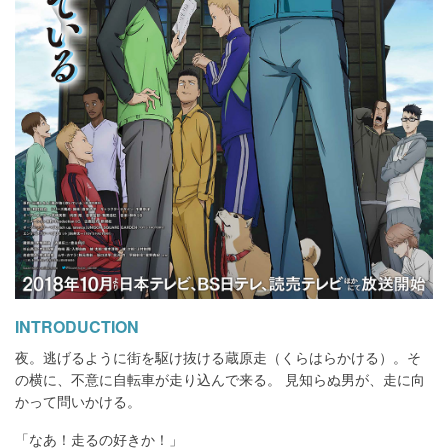
INTRODUCTION
夜。逃げるように街を駆け抜ける蔵原走（くらはらかける）。そ
の横に、不意に自転車が走り込んで来る。 見知らぬ男が、走に向
かって問いかける。
「なあ！走るの好きか！」