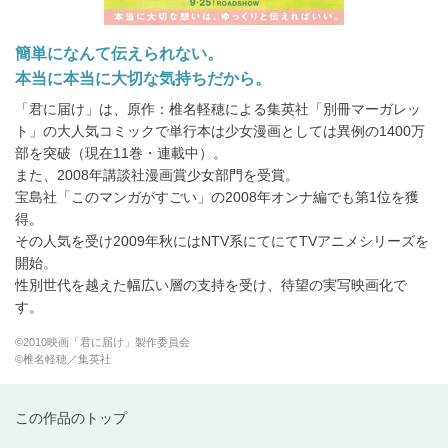
簡単になんて伝えられない。
本当に本当に大切な気持ちだから。
「君に届け」は、原作：椎名軽穂による集英社「別冊マーガレッ
ト」の大人気コミックで単行本は少女漫画としては異例の1400万
部を突破（現在11巻・連載中）。
また、2008年講談社漫画賞少女部門を受賞。
宝島社「このマンガがすごい」の2008年オンナ編でも第1位を獲
得。
その人気を受け2009年秋にはNTV系にてにてTVアニメシリーズを
開始。
性別世代を越えた幅広い層の支持を受け、待望の実写映画化で
す。
©2010映画「君に届け」製作委員会
©椎名軽穂／集英社
この作品のトップ