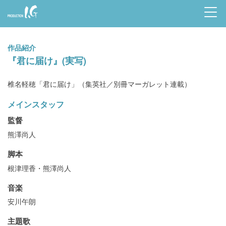
Prod
uctio
作品紹介
n I.G
『君に届け』(実写)
椎名軽穂「君に届け」（集英社／別冊マーガレット連載）
メインスタッフ
監督
熊澤尚人
脚本
根津理香・熊澤尚人
音楽
安川午朗
主題歌