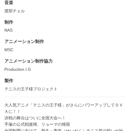
音楽
渡部チェル
制作
NAS
アニメーション制作
MSC
アニメーション制作協力
Production I.G
製作
テニスの王子様プロジェクト
大人気アニメ「テニスの王子様」がさらにパワーアップしてＯＶ
Ａに！！
決戦の舞台はついに全国大会へ！
手塚の公式戦復帰、リョーマの帰国
全国制覇に向けて、新生・青学（せいがく）テニス部の戦いが始