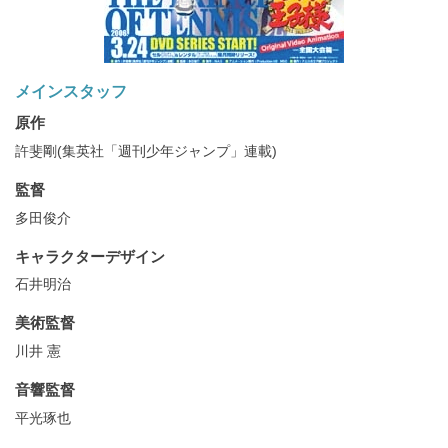
メインスタッフ
原作
許斐剛(集英社「週刊少年ジャンプ」連載)
監督
多田俊介
キャラクターデザイン
石井明治
美術監督
川井 憲
音響監督
平光琢也