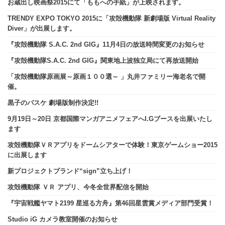
お蔵出し映画祭2015にて「ももへの手紙」が上映されます。
TRENDY EXPO TOKYO 2015に「攻殻機動隊 新劇場版 Virtual Reality
Diver」が出展します。
『攻殻機動隊 S.A.C. 2nd GIG』11月4日の放送時間変更のお知らせ
『攻殻機動隊S.A.C. 2nd GIG』関東地上波独立局にて再放送開始
「攻殻機動隊原画展～原画１００選～ 」丸井ファミリー海老名で開
催。
黒子のバスケ 劇場版制作決定!!
9月19日～20日 京都国際マンガアニメフェアへI.Gブースを出展いたし
ます
攻殻機動隊ＶＲアプリをドームシアターで体験！東京ゲームショー2015
に出展します
新プロジェクトブランド“sign”立ち上げ！
攻殻機動隊 ＶＲ アプリ、今冬全世界配信を開始
『宇宙戦艦ヤマト2199 星巡る方舟』第46回星雲賞メディア部門受賞！
Studio iG カメラ教室開催のお知らせ