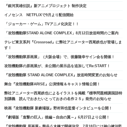
『銀河英雄伝説』新アニメプロジェクト 制作決定
イノセンス NETFLIXで9月より配信開始
「ジョーカー・ゲーム」TVアニメ化決定！！
「攻殻機動隊STAND ALONE COMPLEX」8月12日放送時間のご案内
テレビ東京系列『Crossroad』に弊社アニメーター西尾鉄也が登場しま
す！
「攻殻機動隊原画展」（大阪会場）で、後藤隆幸サイン会を開催！
攻殻機動隊の原画展が、未公開の展示品を追加してRe:START！
『攻殻機動隊 STAND ALONE COMPLEX』放送時間変更のお知らせ
舞台『攻殻機動隊ARISE』公演情報＆キャスト情報公開！
弊社アニメーター西尾鉄也によるイラストを掲載『標準問題精講国語特
別講義 読んでおきたいとっておきの名作２５』発売のお知らせ
映画『攻殻機動隊 新劇場版』野村和也監督インタビューを公開！
『劇場版「進撃の巨人」後編～自由の翼～』6月27日より公開！
『攻殻機動隊 原画展』熊谷八木橋で開催決定、7月18日には神山健治監