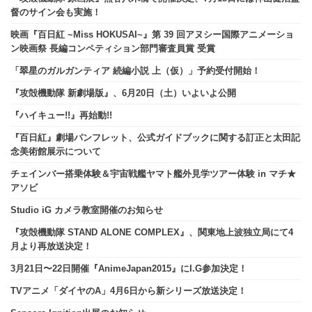
督のサイン会も実施！
映画『百日紅 ~Miss HOKUSAI~』第 39 回アヌシー国際アニメーショ
ン映画祭 長編コンペティション部門審査員賞 受賞
「翠星のガルガンティア 続編小説 上（仮）」予約受付開始！
『攻殻機動隊 新劇場版』、6月20日（土）いよいよ公開
『ハイキュー!!』再始動!!
『百日紅』劇場パンフレット、公式ガイドブックに関する訂正と太田記
念美術館展示について
チェインバー搭乗体験＆宇宙戦艦ヤマト艦外見学ツアー体験 in マチ★
アソビ
Studio iG カメラ教室開催のお知らせ
『攻殻機動隊 STAND ALONE COMPLEX』、関東地上波独立局にて4
月より再放送決定！
3月21日〜22日開催『AnimeJapan2015』にI.G参加決定！
TVアニメ「ダイヤのA」4月6日から新シリーズ放送決定！