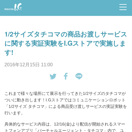
Prod
uctio
1/2サイズタチコマの商品お渡しサービス
n I.G
に関する実証実験をI.Gストアで実施しま
す!
2016年12月15日 11:00
tw
Fa
LI
eet
ce
NE
これまで様々な場所にて展示を行ってきた1/2サイズのタチコマが
す
bo
で
ついに動き出します！I.Gストアではコミュニケーションロボット
る
ok
送
「1/2サイズ タチコマ」による商品受け渡しサービスの実証実験を
で
る
行います。
シ
具体的なサービス内容は、12/16(金)より配信が開始されるスマー
ェ
トフォンアプリ「バーチャルエージェント・タチコマ」内で、ユ