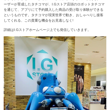
ア
ーザーが育成したタチコマが、I.Gストア店頭のロボットタチコマ
す
を通じて、アプリにて予約購入した商品の受け取り体験ができる
る
というものです。タチコマが現実世界で動き、おしゃべりし接客
してくれる、この貴重な機会をお見逃しなく!
詳細はI.Gストアホームページ上でも発信していきます。