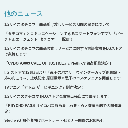
他のニュース
1/2サイズタチコマ 商品受け渡しサービス期間の変更について
「タチコマ」とコミュニケーションできるスマートフォンアプリ「バー
チャルエージェント･タチコマ」、配信！
1/2サイズタチコマの商品お渡しサービスに関する実証実験をI.Gストア
で実施します!
『CYBORG009 CALL OF JUSTICE』がNetflixで独占配信決定！
I.G ストアで12月3日より「黒子のバスケ ウインターカップ総集編 ～
扉の向こう～」上映記念 原画展示＆黒子のバスケフェアを開催します!
TVアニメ『アトム ザ・ビギニング』制作決定！
1/2サイズのタチコマをI.Gストア名古屋出張店にて展示します!
「PSYCHO-PASS サイコパス原画展」石巻・石ノ森萬画館での開催決
定！
Studio iG 初心者向けポートレートセミナー開催のお知らせ