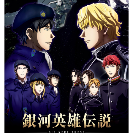
ェ
ア
す
る