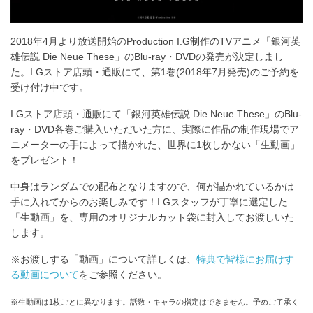
2018年4月より放送開始のProduction I.G制作のTVアニメ「銀河英
雄伝説 Die Neue These」のBlu-ray・DVDの発売が決定しまし
た。I.Gストア店頭・通販にて、第1巻(2018年7月発売)のご予約を
受け付け中です。
I.Gストア店頭・通販にて「銀河英雄伝説 Die Neue These」のBlu-
ray・DVD各巻ご購入いただいた方に、実際に作品の制作現場でア
ニメーターの手によって描かれた、世界に1枚しかない「生動画」
をプレゼント！
中身はランダムでの配布となりますので、何が描かれているかは
手に入れてからのお楽しみです！I.Gスタッフが丁寧に選定した
「生動画」を、専用のオリジナルカット袋に封入してお渡しいた
します。
※お渡しする「動画」について詳しくは、
特典で皆様にお届けす
る動画について
をご参照ください。
※生動画は1枚ごとに異なります。話数・キャラの指定はできません。予めご了承く