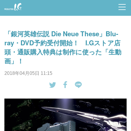
Prod
uctio
「銀河英雄伝説 Die Neue These」Blu-
n I.G
ray・DVD予約受付開始！ I.Gストア店
頭・通販購入特典は制作に使った「生動
画」！
2018年04月05日 11:15
tw
Fa
LI
eet
ce
NE
す
bo
で
る
ok
送
で
る
シ