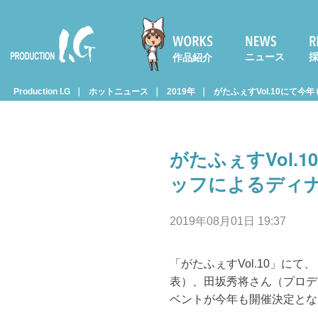
ニュース
作品紹介
Prod
Production I.G
ホットニュース
2019年
がたふぇすVol.10にて今
uctio
がたふぇすVol.1
n I.G
ッフによるディ
2019年08月01日 19:37
「がたふぇすVol.10」にて
表）、田坂秀将さん（プロデ
ベントが今年も開催決定とな