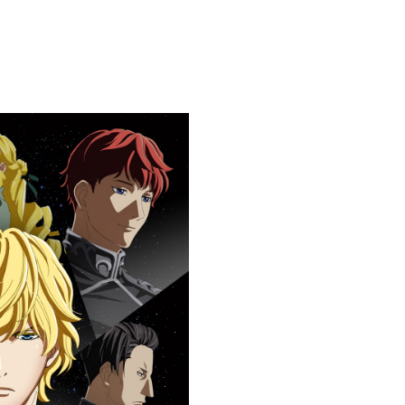
シ
ェ
ア
す
る