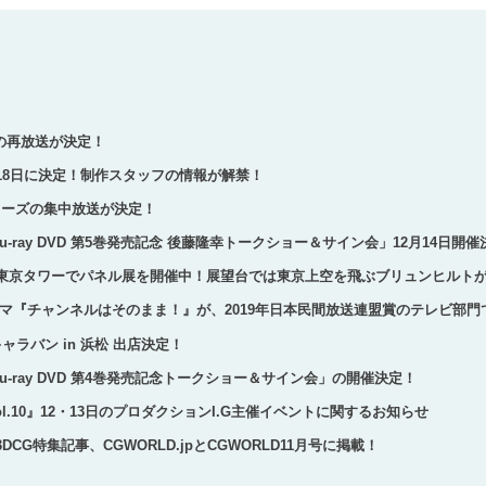
の再放送が決定！
月18日に決定！制作スタッフの情報が解禁！
リーズの集中放送が決定！
e Blu-ray DVD 第5巻発売記念 後藤隆幸トークショー＆サイン会」12月14日開
hese」東京タワーでパネル展を開催中！展望台では東京上空を飛ぶブリュンヒル
マ『チャンネルはそのまま！』が、2019年日本民間放送連盟賞のテレビ部門
 キャラバン in 浜松 出店決定！
e Blu-ray DVD 第4巻発売記念トークショー＆サイン会」の開催決定！
l.10』12・13日のプロダクションI.G主催イベントに関するお知らせ
e」3DCG特集記事、CGWORLD.jpとCGWORLD11月号に掲載！