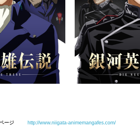
ムページ
http://www.niigata-animemangafes.com/