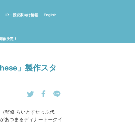
IR・投資家向け情報
English
が開催決定！
These」製作スタ
tw
Fa
LI
eet
ce
NE
さん（監修 らいとすたっふ代
す
bo
で
があつまるディナートークイ
る
ok
送
で
る