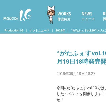
ニュース
作品紹介
Prod
Production I.G
ホットニュース
2019年
“がたふぇすvol.10”レ
uctio
“がたふぇすvo
n I.G
月19日18時発売
2019年09月19日 18:27
今回のがたふぇすvol.10
したイベントを開催します！
せ！