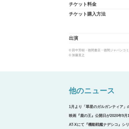
チケット料金
チケット購入方法
出演
© 田中芳樹・徳間書店・徳間ジャパンコ
© 加藤直之
他のニュース
1月より「翠星のガルガンティア」
映画『鹿の王』公開日が2020年9
AT-Xにて『機動戦艦ナデシコ』シ