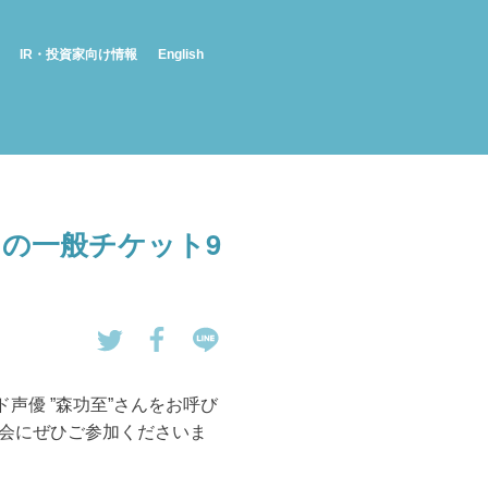
IR・投資家向け情報
English
トの一般チケット9
tw
Fa
LI
eet
ce
NE
声優 ”森功至”さんをお呼び
す
bo
で
機会にぜひご参加くださいま
る
ok
送
で
る