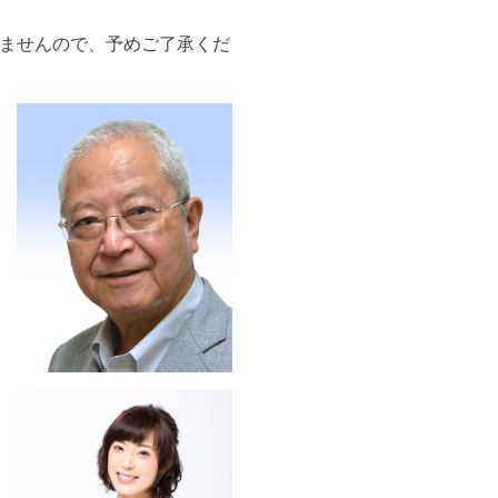
シ
ェ
ませんので、予めご了承くだ
ア
す
る