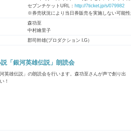
セブンチケットURL：
http://7ticket.jp/s/079982
※券売状況により当日券販売を実施しない可能性
森功至
中村繪里子
郡司幹雄(プロダクション I.G）
小説「銀河英雄伝説」朗読会
河英雄伝説」の朗読会を行います。森功至さんが声で創り出
い！