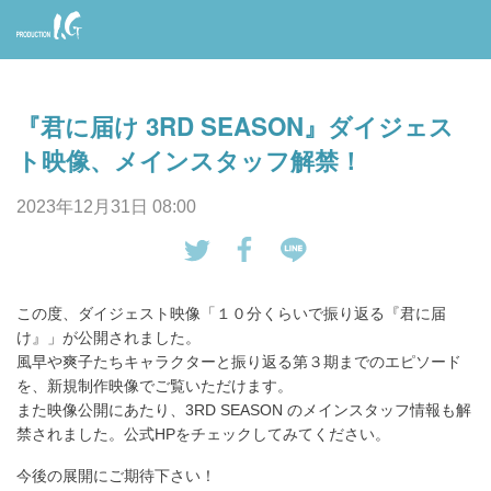
Prod
uctio
『君に届け 3RD SEASON』ダイジェス
n I.G
ト映像、メインスタッフ解禁！
2023年12月31日 08:00
tw
Fa
LI
eet
ce
NE
この度、ダイジェスト映像「１０分くらいで振り返る『君に届
す
bo
で
け』」が公開されました。
る
ok
送
風早や爽子たちキャラクターと振り返る第３期までのエピソード
で
る
を、新規制作映像でご覧いただけます。
シ
また映像公開にあたり、3RD SEASON のメインスタッフ情報も解
ェ
禁されました。公式HPをチェックしてみてください。
ア
今後の展開にご期待下さい！
す