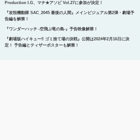
Production I.G、マチ★アソビ Vol.27に参加が決定！
『攻殻機動隊 SAC_2045 最後の人間』メインビジュアル第2弾・劇場予
告編を解禁！
『ワンダーハッチ -空飛ぶ竜の島-』予告映像解禁！
『劇場版ハイキュー‼ ゴミ捨て場の決戦』公開は2024年2月16日に決
定！ 予告編とティザーポスターも解禁！