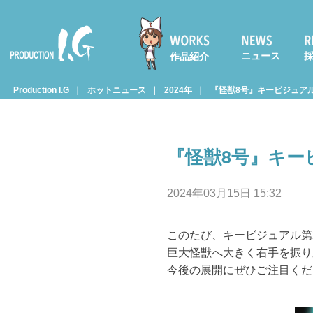
ニュース
作品紹介
Prod
Production I.G
ホットニュース
2024年
『怪獣8号』キービジュア
uctio
『怪獣8号』キー
n I.G
2024年03月15日 15:32
このたび、キービジュアル第
巨大怪獣へ大きく右手を振り
今後の展開にぜひご注目くだ