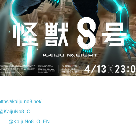
https://kaiju-no8.net/
@KaijuNo8_O
@KaijuNo8_O_EN