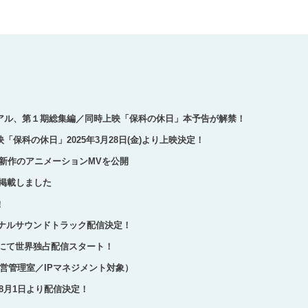
アル、第１期総集編／同時上映「保科の休日」本予告が解禁！
保科の休日」2025年3月28日(金)より上映決定！
」新作のアニメーションMVを公開
報掲載しました
！
リジナルサウンドトラック配信決定！
flixにて世界独占配信スタート！
営管理室／IPマネジメント対象）
4年8月1日より配信決定！