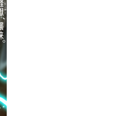
ア
す
る