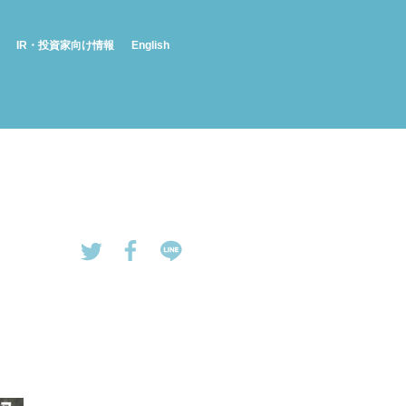
IR・投資家向け情報
English
tw
Fa
LI
eet
ce
NE
す
bo
で
る
ok
送
で
る
シ
ェ