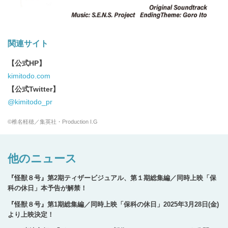
関連サイト
【公式HP】
kimitodo.com
【公式Twitter】
@kimitodo_pr
©椎名軽穂／集英社・Production I.G
他のニュース
『怪獣８号』第2期ティザービジュアル、第１期総集編／同時上映「保
科の休日」本予告が解禁！
『怪獣８号』第1期総集編／同時上映「保科の休日」2025年3月28日(金)
より上映決定！