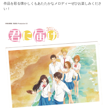
作品を彩る懐かしくもあたたかなメロディーぜひお楽しみくださ
る
い！