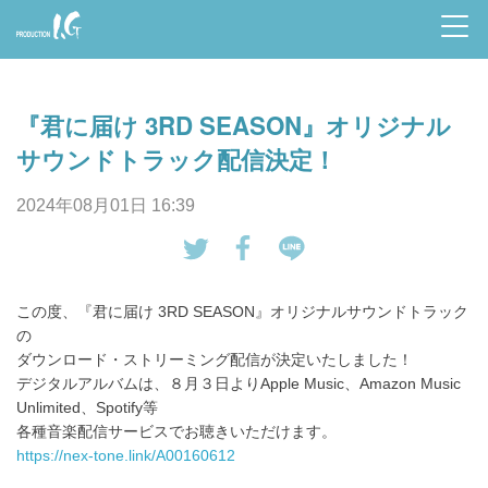
Prod
uctio
『君に届け 3RD SEASON』オリジナル
n I.G
サウンドトラック配信決定！
2024年08月01日 16:39
tw
Fa
LI
eet
ce
NE
この度、『君に届け 3RD SEASON』オリジナルサウンドトラック
す
bo
で
の
る
ok
送
ダウンロード・ストリーミング配信が決定いたしました！
で
る
デジタルアルバムは、８月３日よりApple Music、Amazon Music
シ
Unlimited、Spotify等
ェ
各種音楽配信サービスでお聴きいただけます。
https://nex-tone.link/A00160612
ア
す