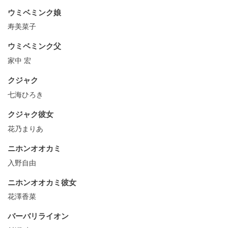
ウミベミンク娘
寿美菜子
ウミベミンク父
家中 宏
クジャク
七海ひろき
クジャク彼⼥
花乃まりあ
ニホンオオカミ
入野自由
ニホンオオカミ彼⼥
花澤香菜
バーバリライオン