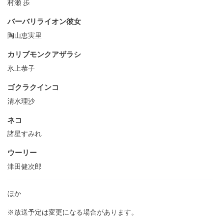
村瀬 歩
バーバリライオン彼⼥
陶山恵実里
カリブモンクアザラシ
氷上恭子
ゴクラクインコ
清⽔理沙
ネコ
諸星すみれ
ウーリー
津田健次郎
ほか
※放送予定は変更になる場合があります。