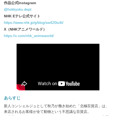
作品公式Instagram
@hokkyoku.dept
NHK Eテレ公式サイト
https://www.nhk.jp/g/blog/sw420tu4t/
X（NHKアニメワールド）
https://x.com/nhk_animeworld/
あらすじ
新人コンシェルジュとして秋乃が働き始めた「北極百貨店」は、
来店されるお客様が全て動物という不思議な百貨店。