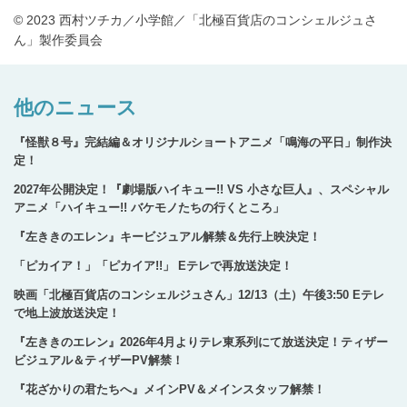
© 2023 西村ツチカ／小学館／「北極百貨店のコンシェルジュさ
ん」製作委員会
他のニュース
『怪獣８号』完結編＆オリジナルショートアニメ「鳴海の平日」制作決
定！
2027年公開決定！『劇場版ハイキュー!! VS 小さな巨人』、スペシャル
アニメ「ハイキュー!! バケモノたちの行くところ」
『左ききのエレン』キービジュアル解禁＆先行上映決定！
「ピカイア！」「ピカイア!!」 Eテレで再放送決定！
映画「北極百貨店のコンシェルジュさん」12/13（土）午後3:50 Eテレ
で地上波放送決定！
『左ききのエレン』2026年4月よりテレ東系列にて放送決定！ティザー
ビジュアル＆ティザーPV解禁！
『花ざかりの君たちへ』メインPV＆メインスタッフ解禁！