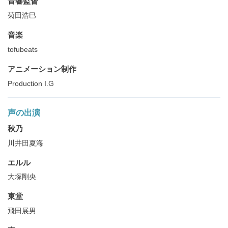
音響監督
菊田浩巳
音楽
tofubeats
アニメーション制作
Production I.G
声の出演
秋乃
川井田夏海
エルル
大塚剛央
東堂
飛田展男