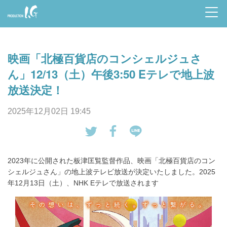
Prod
uctio
映画「北極百貨店のコンシェルジュさ
n I.G
ん」12/13（土）午後3:50 Eテレで地上波
放送決定！
2025年12月02日 19:45
tw
Fa
LI
eet
ce
NE
2023年に公開された板津匡覧監督作品、映画「北極百貨店のコン
す
bo
で
シェルジュさん」の地上波テレビ放送が決定いたしました。2025
る
ok
送
年12月13日（土）、NHK Eテレで放送されます
で
る
シ
ェ