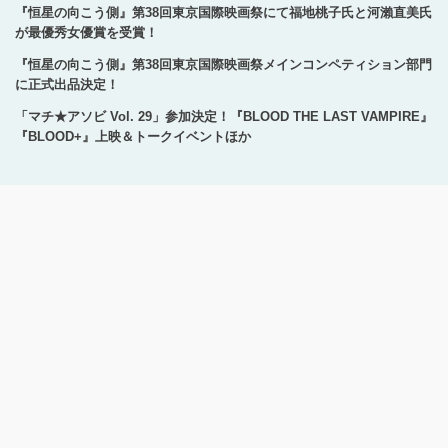
『恒星の向こう側』第38回東京国際映画祭にて福地桃子氏と河瀨直美氏
が最優秀女優賞を受賞！
『恒星の向こう側』第38回東京国際映画祭メインコンペティション部門
に正式出品決定！
「マチ★アソビ Vol. 29」参加決定！『BLOOD THE LAST VAMPIRE』
『BLOOD+』上映＆トークイベントほか
Copyright © 1996-2024 Production I.G All rights reserved.
サイトのご利用にあたって
プライバシーポリシー