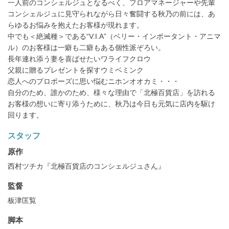
一人前のコンシェルジュとなるべく、フロアマネージャーや先輩
コンシェルジュに見守られながら日々奮闘する秋乃の前には、あ
らゆるお悩みを抱えたお客様が現れます。
中でも＜絶滅種＞である“V.I.A”（ベリー・インポータント・アニマ
ル）のお客様は一癖も二癖もある個性派ぞろい。
長年連れ添う妻を喜ばせたいワライフクロウ
父親に贈るプレゼントを探すウミベミンク
恋人へのプロポーズに思い悩むニホンオオカミ・・・
自分のため、誰かのため、様々な理由で「北極百貨店」を訪れる
お客様の想いに寄り添うために、秋乃は今日も元気に店内を駆け
回ります。
スタッフ
原作
西村ツチカ『北極百貨店のコンシェルジュさん』
監督
板津匡覧
脚本