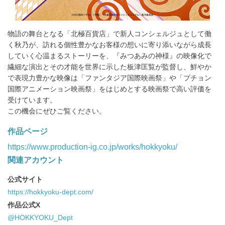
物語の舞台となる「北極百貨店」で新人コンシェルジュとして働
く秋乃が、訪れる個性豊かなお客様の想いに寄り添いながら成長
していく心温まるストーリーを、『みつあみの神様』の映像化で
繊細な演出とその才能を世界に示した板津匡覧が監督し、鮮やか
で表現力豊かな映像は「ファンタジア国際映画祭」や「プチョン
国際アニメーション映画祭」をはじめとする映画祭で高い評価を
受けています。
この機会にぜひご覧ください。
作品ページ
https://www.production-ig.co.jp/works/hokkyoku/
関連アカウント
公式サイト
https://hokkyoku-dept.com/
作品公式X
@HOKKYOKU_Dept