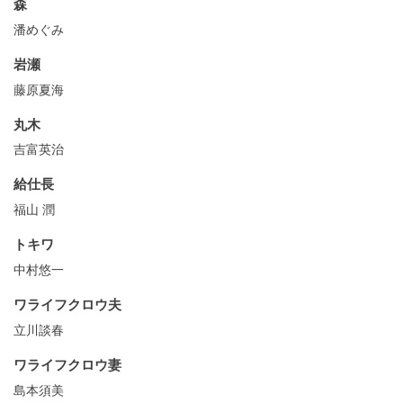
森
潘めぐみ
岩瀬
藤原夏海
丸木
吉富英治
給仕長
福山 潤
トキワ
中村悠一
ワライフクロウ夫
立川談春
ワライフクロウ妻
島本須美