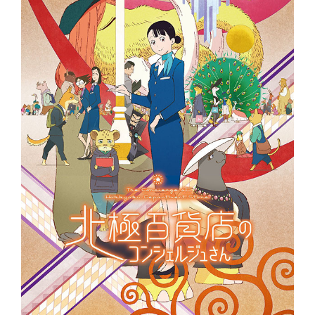
ア
す
る