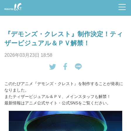
Prod
uctio
『デモンズ・クレスト』制作決定！ティ
n I.G
ザービジュアル＆ＰＶ解禁！
2026年03月23日 18:58
tw
Fa
LI
eet
ce
NE
このたびアニメ『デモンズ・クレスト』を制作することが発表に
す
bo
で
なりました。
る
ok
送
またティザービジュアル＆ＰＶ、メインスタッフも解禁！
で
る
最新情報はアニメ公式サイト・公式SNSをご覧ください。
シ
ェ
ア
す