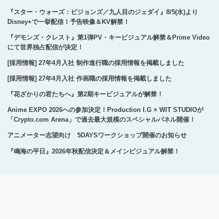
『スター・ウォーズ：ビジョンズ／九人目のジェダイ』8/5(水)より
Disney+で一挙配信！予告映像＆KV解禁！
『デモンズ・クレスト』第1弾PV・キービジュアル解禁＆Prime Video
にて世界独占配信が決定！
[採用情報] 27年4月入社 制作進行職の採用情報を掲載しました
[採用情報] 27年4月入社 作画職の採用情報を掲載しました
『花ざかりの君たちへ』第2期キービジュアルが解禁！
Anime EXPO 2026への参加決定！Production I.G × WIT STUDIOが
「Crypto.com Arena」で過去最大規模のスペシャルパネル開催！
アニメーター志望向け 5DAYSワークショップ開催のお知らせ
『鳴海の平日』2026年秋配信決定＆メインビジュアル解禁！