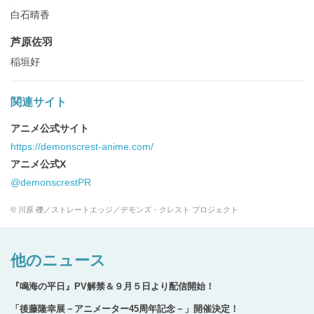
白石晴香
芦原佐羽
稲垣好
関連サイト
アニメ公式サイト
https://demonscrest-anime.com/
アニメ公式X
@demonscrestPR
© 川原 礫／ストレートエッジ／デモンズ・クレスト プロジェクト
他のニュース
『鳴海の平日』PV解禁＆９月５日より配信開始！
「後藤隆幸展－アニメーター45周年記念－」開催決定！