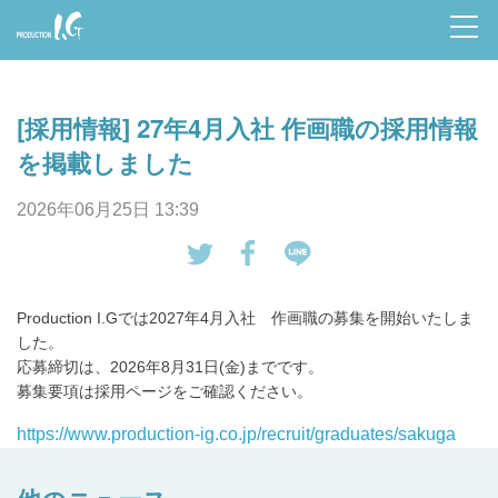
Prod
uctio
[採用情報] 27年4月入社 作画職の採用情報
n I.G
を掲載しました
2026年06月25日 13:39
tw
Fa
LI
eet
ce
NE
Production I.Gでは2027年4月入社 作画職の募集を開始いたしま
す
bo
で
した。
る
ok
送
応募締切は、2026年8月31日(金)までです。
で
る
募集要項は採用ページをご確認ください。
シ
https://www.production-ig.co.jp/recruit/graduates/sakuga
ェ
ア
す