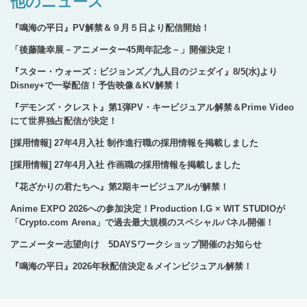
他のニュース
る
『鳴海の平日』PV解禁＆９月５日より配信開始！
「後藤隆幸展－アニメーター45周年記念－」開催決定！
『スター・ウォーズ：ビジョンズ／九人目のジェダイ』8/5(水)より
Disney+で一挙配信！予告映像＆KV解禁！
『デモンズ・クレスト』第1弾PV・キービジュアル解禁＆Prime Video
にて世界独占配信が決定！
[採用情報] 27年4月入社 制作進行職の採用情報を掲載しました
[採用情報] 27年4月入社 作画職の採用情報を掲載しました
『花ざかりの君たちへ』第2期キービジュアルが解禁！
Anime EXPO 2026への参加決定！Production I.G × WIT STUDIOが
「Crypto.com Arena」で過去最大規模のスペシャルパネル開催！
アニメーター志望向け 5DAYSワークショップ開催のお知らせ
『鳴海の平日』2026年秋配信決定＆メインビジュアル解禁！