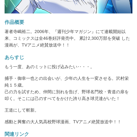
作品概要
著者寺嶋裕二。2006年、『週刊少年マガジン』にて連載開始以
来、コミックスは全46巻好評発売中。 累計2,300万部を突破 した
漫画が、TVアニメ絶賛放送中！！
あらすじ
もう一度、あのミットに投げ込みたい‥・・。
捕手・御幸一也との出会いが、少年の人生を一変させる。沢村栄
純１５歳。
己の力を試すため、仲間に別れを告げ、野球名門校・青道の扉を
叩く。そこには己のすべてをかけた誇り高き球児達がいた！
王道にして斬新。
感動と興奮の大人気高校野球漫画、TVアニメ絶賛放送中！！
関連リンク