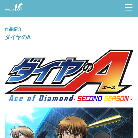
Prod
uctio
作品紹介
n I.G
ダイヤのA