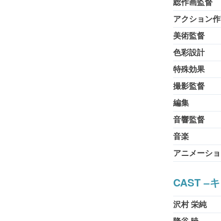
総作画監督
アクション作
美術監督
色彩設計
特殊効果
撮影監督
編集
音響監督
音楽
アニメーショ
CAST –
沢村 栄純