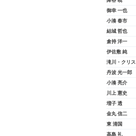
降谷 暁
御幸 一也
小湊 春市
結城 哲也
倉持 洋一
伊佐敷 純
滝川・クリス
丹波 光一郎
小湊 亮介
川上 憲史
増子 透
金丸 信二
東 清国
高島 礼