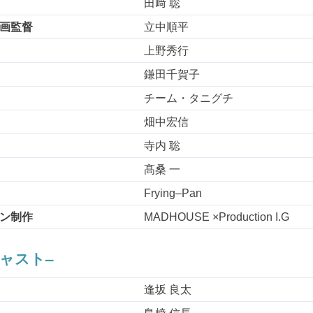
田﨑 聡
画監督
立中順平
上野秀行
鎌田千賀子
チーム・タニグチ
畑中宏信
寺内 聡
髙桑 一
Frying–Pan
ン制作
MADHOUSE ×Production I.G
キャスト–
逢坂 良太