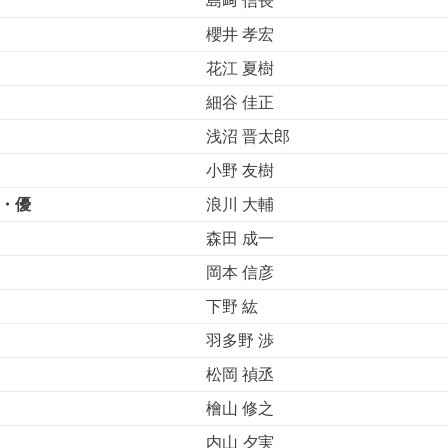
島﨑 信長
櫻井 孝宏
花江 夏樹
細谷 佳正
浅沼 晋太郎
小野 友樹
・優
浪川 大輔
森田 成一
岡本 信彦
下野 紘
羽多野 渉
松岡 禎丞
檜山 修之
内山 夕実