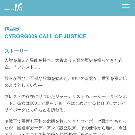
Prod
uctio
作品紹介
n I.G
CYBORG009 CALL OF JUSTICE
ストーリー
人智を超えた異能を持ち、太古より人類の歴史を操ってきた存
在、「ブレスド」。
彼らが再び、不穏な胎動を始めた。戦いの暗雲が、世界を覆い始
めようとしていた―。
ブレスドの存在に勘づいたジャーナリストのルーシー・ダベンポ
ート。彼女は009こと島村ジョーをはじめとするゼロゼロナンバー
サイボーグたちのもとを訪ねる。
冷戦下で幾度も平和の危機を救ってきたサイボーグ戦士たちだっ
たが、国連軍ガーディアンズ設立以来、その使命から離れ、今は
アメリカ・テキサス州で静かな隠遁生活を送っていた。