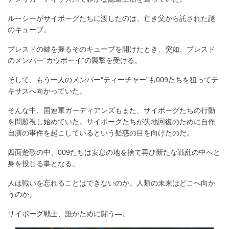
ルーシーがサイボーグたちに渡したのは、亡き父から託された謎
のキューブ。
ブレスドの鍵を握るそのキューブを開けたとき、突如、ブレスド
のメンバー“カウボーイ”の襲撃を受ける。
そして、もう一人のメンバー“ティーチャー”も009たちを狙ってテ
キサスへ向かっていた。
そんな中、国連軍ガーディアンズもまた、サイボーグたちの行動
を問題視し始めていた。サイボーグたちが失地回復のために自作
自演の事件を起こしているという疑惑の目を向けたのだ。
四面楚歌の中、009たちは安息の地を捨て再び新たな戦乱の中へと
身を投じる事となる。
人は戦いを忘れることはできないのか。人類の未来はどこへ向か
うのか。
サイボーグ戦士、誰がために闘う―。