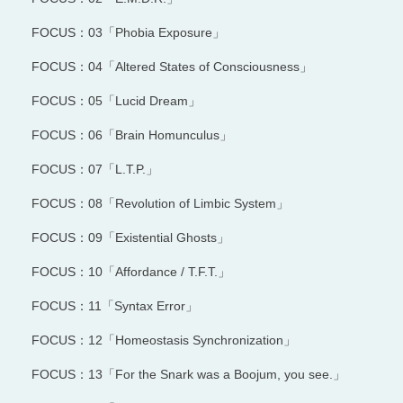
FOCUS：03「Phobia Exposure」
FOCUS：04「Altered States of Consciousness」
FOCUS：05「Lucid Dream」
FOCUS：06「Brain Homunculus」
FOCUS：07「L.T.P.」
FOCUS：08「Revolution of Limbic System」
FOCUS：09「Existential Ghosts」
FOCUS：10「Affordance / T.F.T.」
FOCUS：11「Syntax Error」
FOCUS：12「Homeostasis Synchronization」
FOCUS：13「For the Snark was a Boojum, you see.」