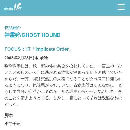
Prod
uctio
作品紹介
n I.G
神霊狩/GHOST HOUND
FOCUS：17「Implicate Order」
2008年2月28日(木)放送
駒玖珠孝仁は、娘・都の体の具合を心配していた。一言主神（ひ
とことぬしのかみ）に憑かれる症状が深まっていると感じていた
からだ。一方、都は突然別の人格になることがクラス中に知られ
るようになり、気味悪がられていた。古森太郎はそんな都に、ど
うして自分が心惹かれるのか、その理由が分かった気がして、そ
のことを伝えようとする。しかし、都にとってそれは残酷なもの
だった。
脚本
小中千昭