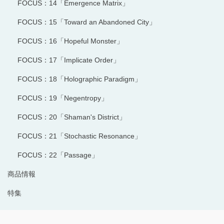
FOCUS：14「Emergence Matrix」
FOCUS：15「Toward an Abandoned City」
FOCUS：16「Hopeful Monster」
FOCUS：17「Implicate Order」
FOCUS：18「Holographic Paradigm」
FOCUS：19「Negentropy」
FOCUS：20「Shaman's District」
FOCUS：21「Stochastic Resonance」
FOCUS：22「Passage」
商品情報
特集