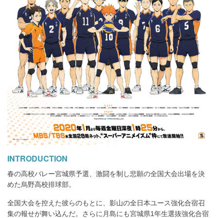
INTRODUCTION
春の高校バレー宮城県予選、激闘を制し悲願の全国大会出場を決
めた烏野高校排球部。
全国大会を控えた彼らのもとに、影山の全日本ユース強化合宿召
集の報せが舞い込んだ。さらに月島にも宮城県1年生選抜強化合宿