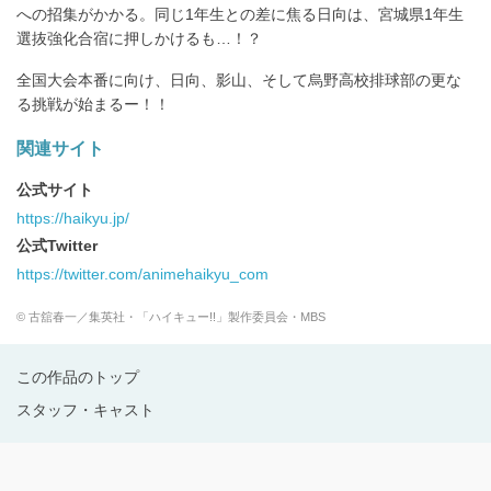
への招集がかかる。同じ1年生との差に焦る日向は、宮城県1年生
選抜強化合宿に押しかけるも…！？
全国大会本番に向け、日向、影山、そして烏野高校排球部の更な
る挑戦が始まるー！！
関連サイト
公式サイト
https://haikyu.jp/
公式Twitter
https://twitter.com/animehaikyu_com
© 古舘春一／集英社・「ハイキュー!!」製作委員会・MBS
この作品のトップ
スタッフ・キャスト