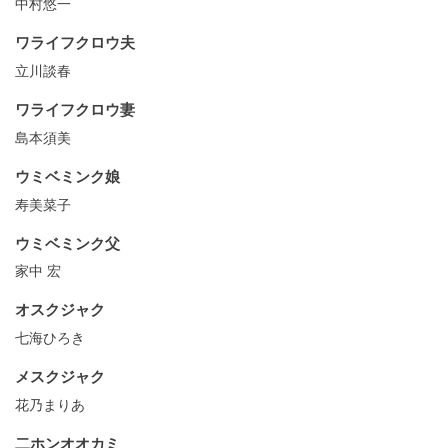
中村悠一
ワライフクロウ夫
立川談春
ワライフクロウ妻
島本須美
ウミベミンク娘
寿美菜子
ウミベミンク父
家中 宏
オスクジャク
七海ひろき
メスクジャク
花乃まりあ
二ホンオオカミ