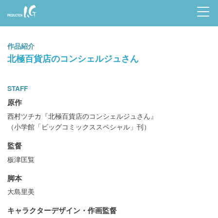
Prod
uctio
作品紹介
n I.G
北極百貨店のコンシェルジュさん
STAFF
原作
西村ツチカ『北極百貨店のコンシェルジュさん』
（小学館「ビッグコミックススペシャル」刊）
監督
板津匡覧
脚本
大島里美
キャラクターデザイン・作画監督