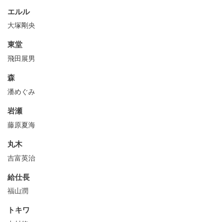
エルル
大塚剛央
東堂
飛田展男
森
潘めぐみ
岩瀬
藤原夏海
丸木
吉富英治
給仕長
福山潤
トキワ