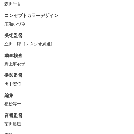
森田千誉
コンセプトカラーデザイン
広瀬いづみ
美術監督
立田一郎［スタジオ風雅］
動画検査
野上麻衣子
撮影監督
田中宏侍
編集
植松淳一
音響監督
菊田浩巳