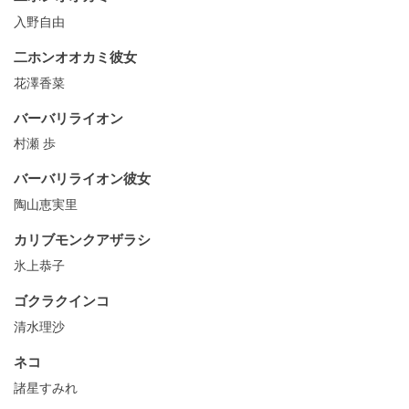
入野自由
二ホンオオカミ彼女
花澤香菜
バーバリライオン
村瀬 歩
バーバリライオン彼女
陶山恵実里
カリブモンクアザラシ
氷上恭子
ゴクラクインコ
清水理沙
ネコ
諸星すみれ