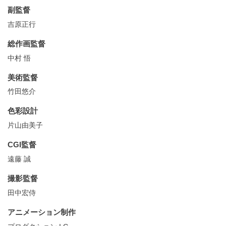
副監督
吉原正行
総作画監督
中村 悟
美術監督
竹田悠介
色彩設計
片山由美子
CGI監督
遠藤 誠
撮影監督
田中宏侍
アニメーション制作