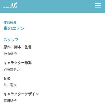
Prod
uctio
作品紹介
n I.G
東のエデン
スタッフ
原作・脚本・監督
神山健治
キャラクター原案
羽海野チカ
音楽
川井憲次
キャラクターデザイン
森川聡子