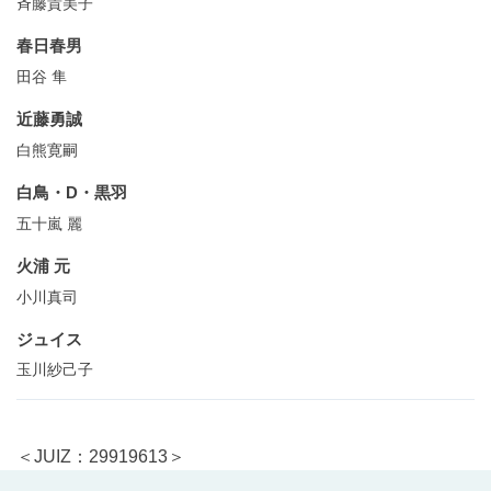
斉藤貴美子
春日春男
田谷 隼
近藤勇誠
白熊寛嗣
白鳥・D・黒羽
五十嵐 麗
火浦 元
小川真司
ジュイス
玉川紗己子
＜JUIZ：29919613＞