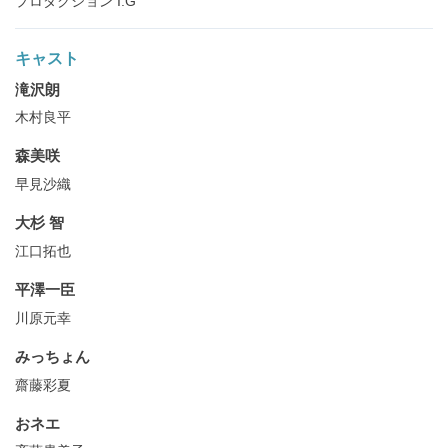
プロダクション I.G
キャスト
滝沢朗
木村良平
森美咲
早見沙織
大杉 智
江口拓也
平澤一臣
川原元幸
みっちょん
齋藤彩夏
おネエ