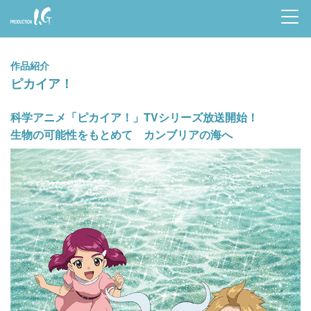
Prod
uctio
作品紹介
n I.G
ピカイア！
科学アニメ「ピカイア！」TVシリーズ放送開始！
生物の可能性をもとめて カンブリアの海へ