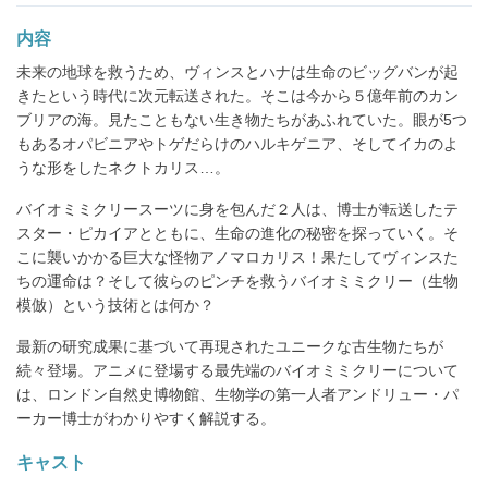
内容
未来の地球を救うため、ヴィンスとハナは生命のビッグバンが起
きたという時代に次元転送された。そこは今から５億年前のカン
ブリアの海。見たこともない生き物たちがあふれていた。眼が5つ
もあるオパビニアやトゲだらけのハルキゲニア、そしてイカのよ
うな形をしたネクトカリス…。
バイオミミクリースーツに身を包んだ２人は、博士が転送したテ
スター・ピカイアとともに、生命の進化の秘密を探っていく。そ
こに襲いかかる巨大な怪物アノマロカリス！果たしてヴィンスた
ちの運命は？そして彼らのピンチを救うバイオミミクリー（生物
模倣）という技術とは何か？
最新の研究成果に基づいて再現されたユニークな古生物たちが
続々登場。アニメに登場する最先端のバイオミミクリーについて
は、ロンドン自然史博物館、生物学の第一人者アンドリュー・パ
ーカー博士がわかりやすく解説する。
キャスト