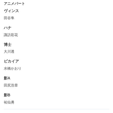
アニメパート
ヴィンス
田谷隼
ハナ
諏訪彩花
博士
大川透
ピカイア
水橋かおり
影A
田尻浩章
影B
祐仙勇