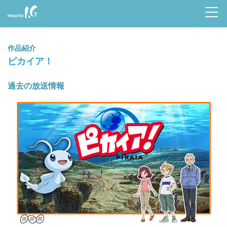
Prod
uctio
作品紹介
n I.G
ピカイア！
過去の放送情報