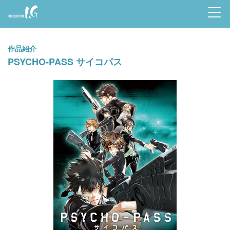
Prod
uctio
作品紹介
n I.G
PSYCHO-PASS サイコパス