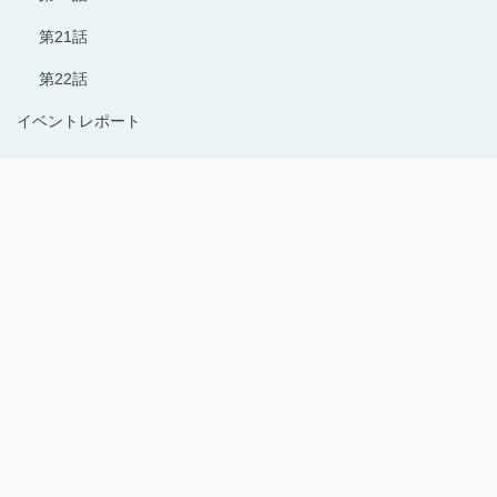
第21話
第22話
イベントレポート
Copyright © 1996-2024 Production I.G All rights reserved.
サイトのご利用にあたって
プライバシーポリシー
お問い合わせ