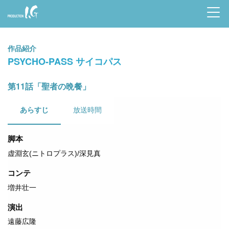
Prod
uctio
作品紹介
n I.G
PSYCHO-PASS サイコパス
第11話「聖者の晩餐」
あらすじ
放送時間
脚本
虚淵玄(ニトロプラス)/深見真
コンテ
増井壮一
演出
遠藤広隆