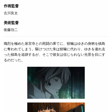
作画監督
古川良太
美術監督
衛藤功二
熾烈を極めた泉宮寺との死闘の果てに、狡噛はゆきの身柄を槙島
に奪われてしまう。駆けつけた朱は狡噛に代わり、ゆきを連れ去
った槙島を追跡するが、そこで彼女は信じられない光景を目にす
るのだった。