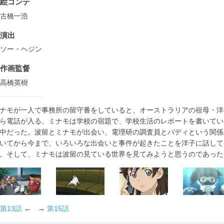
絵コンテ
古橋一浩
演出
ソー・ヘジン
作画監督
高橋英樹
ナモが一人で事務所の留守番をしていると、オーストラリアの祖母・洋
ら電話が入る。ミナモは学校の宿題で、学校生活のレポートを書いてい
中だった。波留とミナモが出会い、電理研の調査員とバディという関係
いてから今まで、いろいろな出会いと事件が起きたことを洋子に話して
。そして、ミナモは波留の見ている世界を見てみようと思うのであった
第13話
← →
第15話