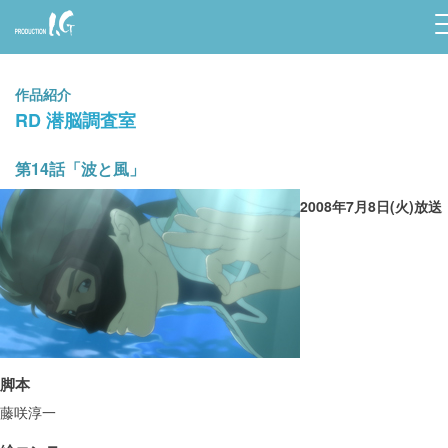
Prod
uctio
作品紹介
n I.G
RD 潜脳調査室
第14話「波と風」
2008年7月8日(火)放送
脚本
藤咲淳一