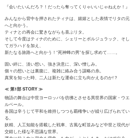
『会いたいんだろ？！だったら奪ってくりゃいいじゃねえか！』
みんなから背中を押されたティナは、嬉嬉とした表情でリタの元
へと向かう。
ティナとの再会に驚きながらも喜ぶリタ。
そして今度はティナのために、シェリーとボルジュラック、そし
てガラハドを加え、
新たなる旅路へと向かう！“死神蜂の男”を探し求めて……。
固い絆に、淡い想い。強き決意に、深い憎しみ。
個々の想いとは裏腹に、複雑に絡み合う謀略の糸。
真実を知った時、二人は新たな運命に立ち向かえるのか!？
≪ 第1部 STORY ≫
物語の舞台は中世ヨーロッパを彷彿とさせる異世界の国家・ウエ
ルベール。
各国は辛うじて平和を維持しつつも覇権争いが繰り広げられてい
る。
妖精、人工知能を搭載した戦車、古風な町並みなど中世と現代が
交錯した様な不思議な世界。