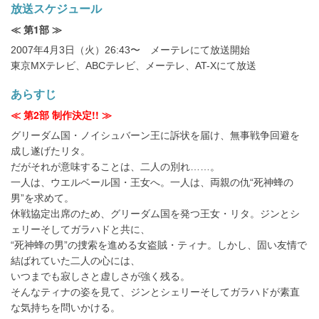
放送スケジュール
≪ 第1部 ≫
2007年4月3日（火）26:43〜 メーテレにて放送開始
東京MXテレビ、ABCテレビ、メーテレ、AT-Xにて放送
あらすじ
≪ 第2部 制作決定!! ≫
グリーダム国・ノイシュバーン王に訴状を届け、無事戦争回避を
成し遂げたリタ。
だがそれが意味することは、二人の別れ……。
一人は、ウエルベール国・王女へ。一人は、両親の仇“死神蜂の
男”を求めて。
休戦協定出席のため、グリーダム国を発つ王女・リタ。ジンとシ
ェリーそしてガラハドと共に、
“死神蜂の男”の捜索を進める女盗賊・ティナ。しかし、固い友情で
結ばれていた二人の心には、
いつまでも寂しさと虚しさが強く残る。
そんなティナの姿を見て、ジンとシェリーそしてガラハドが素直
な気持ちを問いかける。