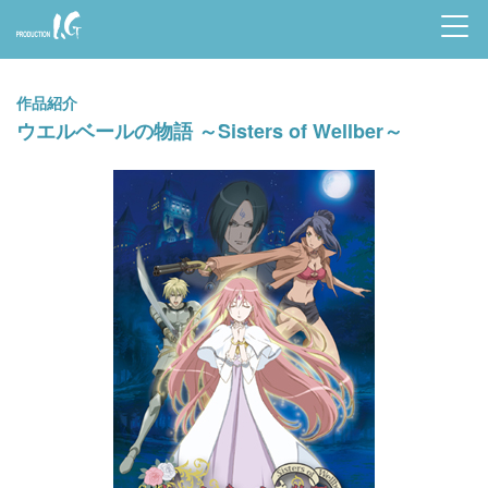
Prod
uctio
作品紹介
n I.G
ウエルベールの物語 ～Sisters of Wellber～