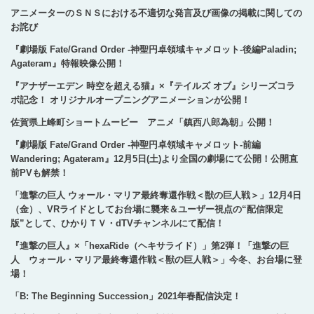
アニメーターのＳＮＳにおける不適切な発言及び画像の掲載に関しての
お詫び
『劇場版 Fate/Grand Order -神聖円卓領域キャメロット-後編Paladin;
Agateram』特報映像公開！
『アナザーエデン 時空を超える猫』×『テイルズ オブ』シリーズコラ
ボ記念！ オリジナルオープニングアニメーションが公開！
佐賀県上峰町ショートムービー アニメ「鎮西八郎為朝」公開！
『劇場版 Fate/Grand Order -神聖円卓領域キャメロット-前編
Wandering; Agateram』12月5日(土)より全国の劇場にて公開！公開直
前PVも解禁！
「進撃の巨人 ウォール・マリア最終奪還作戦＜獣の巨人戦＞」12月4日
（金）、VRライドとしてお台場に襲来＆ユーザー視点の“配信限定
版”として、ひかりＴＶ・dTVチャンネルにて配信！
『進撃の巨人』×「hexaRide（ヘキサライド）」第2弾！「進撃の巨
人 ウォール・マリア最終奪還作戦＜獣の巨人戦＞」今冬、お台場に登
場！
「B: The Beginning Succession」2021年春配信決定！