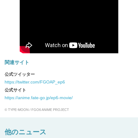
ェ
ア
す
る
関連サイト
公式ツイッター
https://twitter.com/FGOAP_ep6
公式サイト
https://anime.fate-go.jp/ep6-movie/
© TYPE-MOON / FGO6 ANIME PROJECT
他のニュース