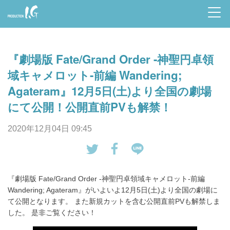
Prod
uctio
『劇場版 Fate/Grand Order -神聖円卓領
n I.G
域キャメロット-前編 Wandering;
Agateram』12月5日(土)より全国の劇場
にて公開！公開直前PVも解禁！
2020年12月04日 09:45
tw
Fa
LI
eet
ce
NE
『劇場版 Fate/Grand Order -神聖円卓領域キャメロット-前編
す
bo
で
Wandering; Agateram』がいよいよ12月5日(土)より全国の劇場に
る
ok
送
て公開となります。 また新規カットを含む公開直前PVも解禁しま
で
る
した。 是非ご覧ください！
シ