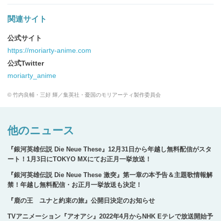
関連サイト
公式サイト
https://moriarty-anime.com
公式Twitter
moriarty_anime
© 竹内良輔・三好 輝／集英社・憂国のモリアーティ製作委員会
他のニュース
『銀河英雄伝説 Die Neue These』12月31日から年越し無料配信がスタ
ート！1月3日にTOKYO MXにてお正月一挙放送！
『銀河英雄伝説 Die Neue These 激突』第一章の本予告＆主題歌情報解
禁！年越し無料配信・お正月一挙放送も決定！
『鹿の王 ユナと約束の旅』公開日決定のお知らせ
TVアニメーション『アオアシ』2022年4月からNHK Eテレで放送開始予