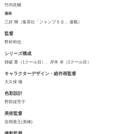
竹内良輔
漫画
三好 輝（集英社「ジャンプＳＱ.」連載）
監督
野村和也
シリーズ構成
雑破 業（1クール目）、岸本 卓（2クール目）
キャラクターデザイン・総作画監督
大久保 徹
色彩設計
野田採芳子
美術監督
谷岡善王(美峰)
撮影監督