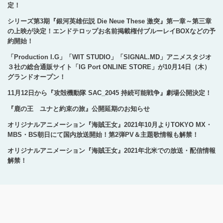
定！
シリーズ第3期『銀河英雄伝説 Die Neue These 激突』第一章～第三章
の上映が決定！エンドテロップお名前掲載権付ブルーレイBOXなどの予
約開始！
「Production I.G」「WIT STUDIO」「SIGNAL.MD」アニメスタジオ
３社の総合通販サイト「IG Port ONLINE STORE」が10月14日（木）
グランドオープン！
11月12日から『攻殻機動隊 SAC_2045 持続可能戦争』劇場公開決定！
『鹿の王 ユナと約束の旅』公開延期のお知らせ
オリジナルアニメーション『海賊王女』2021年10月よりTOKYO MX・
MBS・BS朝日にて国内放送開始！第2弾PV＆主題歌情報も解禁！
オリジナルアニメーション『海賊王女』2021年北米での放送・配信情報
解禁！