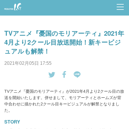
Prod
uctio
TVアニメ『憂国のモリアーティ』2021年
n I.G
4月より2クール目放送開始！新キービジ
ュアルも解禁！
2021年02月05日 17:55
tw
Fa
LI
eet
ce
NE
TVアニメ『憂国のモリアーティ』が2021年4月より2クール目の放
す
bo
で
送を開始いたします。併せまして、モリアーティとホームズが背
る
ok
送
中合わせに描かれた2クール目キービジュアルが解禁となりまし
で
る
た。
シ
STORY
ェ