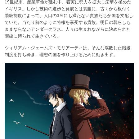
ア
19世紀末。産業革命が進む中、着実に勢力を拡大し栄華を極めた
す
イギリス。しかし技術の進歩と発展とは裏腹に、古くから根付く
階級制度によって、人口の3％にも満たない貴族たちが国を支配し
る
ていた。当たり前のように特権を享受する貴族。明日の暮らしも
ままならないアンダークラス。人々は生まれながらに決められた
階級に縛られて生きている。
ウィリアム・ジェームズ・モリアーティは、そんな腐敗した階級
制度を打ち砕き、理想の国を作り上げるために動き出す。