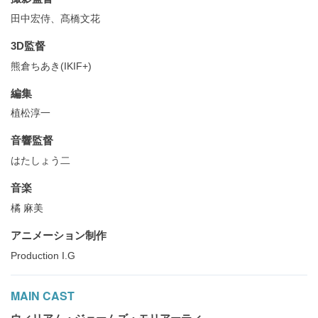
田中宏侍、髙橋文花
3D監督
熊倉ちあき(IKIF+)
編集
植松淳一
音響監督
はたしょう二
音楽
橘 麻美
アニメーション制作
Production I.G
MAIN CAST