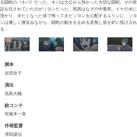
る闘蛇の《キバ》だった。キバは大公から預かった大切な闘蛇。その世
話を任されていたのがソヨンだった。死因はなぞの中毒死。イケの水に
浸かり、冷たくなった体で帰ってきたソヨンを心配するエリンに、ソヨ
ンは優しく微笑みながら、闘蛇の動きを止める音無し笛を炉に投げ入れ
る。
脚本
吉田玲子
演出
高島大輔
絵コンテ
布施木一喜
作画監督
澤田譲治