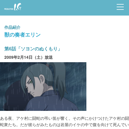
Prod
uctio
作品紹介
n I.G
獣の奏者エリン
第6話「ソヨンのぬくもり」
2009年2月14日（土）放送
ある夜、アケ村に闘蛇の弔い笛が響く。その声にかけつけたアケ村の闘
蛇衆たち。だが彼らがみたものは岩屋のイケの中で腹を向けて死んでい