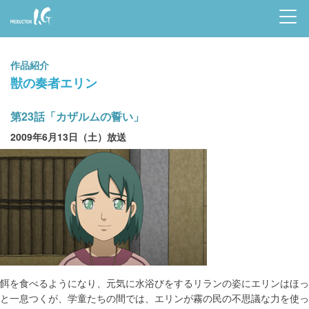
Prod
uctio
作品紹介
n I.G
獣の奏者エリン
第23話「カザルムの誓い」
2009年6月13日（土）放送
餌を食べるようになり、元気に水浴びをするリランの姿にエリンはほっ
と一息つくが、学童たちの間では、エリンが霧の民の不思議な力を使っ