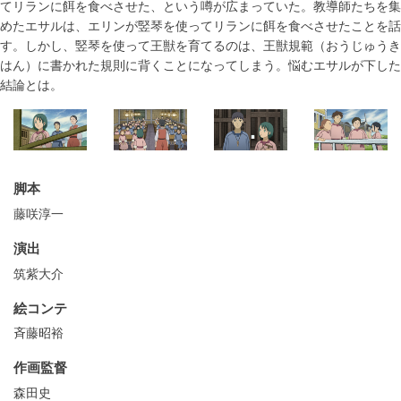
てリランに餌を食べさせた、という噂が広まっていた。教導師たちを集
めたエサルは、エリンが竪琴を使ってリランに餌を食べさせたことを話
す。しかし、竪琴を使って王獣を育てるのは、王獣規範（おうじゅうき
はん）に書かれた規則に背くことになってしまう。悩むエサルが下した
結論とは。
脚本
藤咲淳一
演出
筑紫大介
絵コンテ
斉藤昭裕
作画監督
森田史