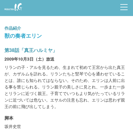
Prod
uctio
作品紹介
n I.G
獣の奏者エリン
第38話「真王ハルミヤ」
2009年10月3日（土）放送
リランの子・アルを見るため、生まれて初めて王宮から出た真王
が、カザルムを訪れる。リランたちと竪琴で心を通わせているこ
とは、誰にも知られてはならない。そのため、エリンは人前に出
る事を禁じられる。リラン親子の美しさに見とれ、一歩また一歩
とリランに近づく親王。子育てでいつもより気がたっているリラ
ンに近づいては危ない。エサルの注意も忘れ、エリンは思わず親
王の前に飛び出してしまう。
脚本
坂井史世