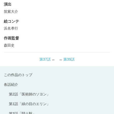
演出
筑紫大介
絵コンテ
浜名孝行
作画監督
森田史
第37話
← →
第39話
この作品のトップ
各話紹介
第2話「医術師のソヨン」
第1話「緑の目のエリン」
第3話「闘う獣」