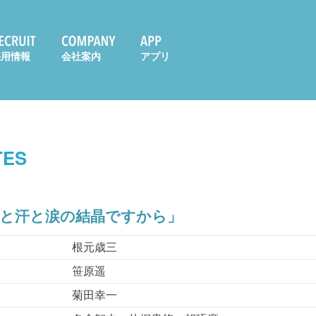
採用情報
会社案内
アプリ
TES
血と汗と涙の結晶ですから」
根元歳三
笹原遥
菊田幸一