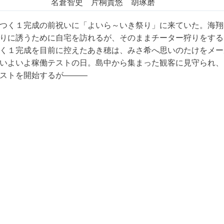
名倉智史 片桐貴悠 胡琢磨
つく１完成の前祝いに「よいら～いき祭り」に来ていた。海翔
りに誘うために自宅を訪れるが、そのままチーター狩りをする
く１完成を目前に控えたあき穂は、みさ希へ思いのたけをメー
いよいよ稼働テストの日。島中から集まった観客に見守られ、
ストを開始するが———