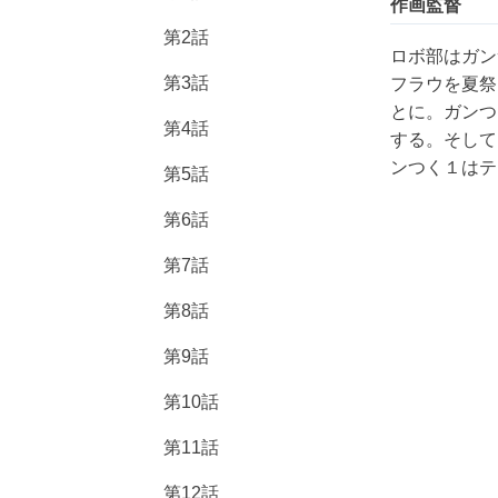
作画監督
第2話
ロボ部はガン
第3話
フラウを夏祭
とに。ガンつ
第4話
する。そして
ンつく１はテ
第5話
第6話
第7話
第8話
第9話
第10話
第11話
第12話