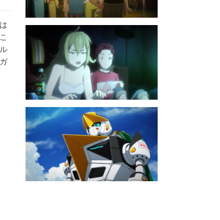
は
こ
ル
ガ