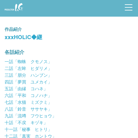
Prod
uctio
作品紹介
n I.G
xxxHOLiC◆継
各話紹介
一話「蜘蛛 クモノス」
二話「左眸 ヒダリメ」
三話「朋分 ハンブン」
四話「夢買 ユメカイ」
五話「由縁 コハネ」
六話「平和 コノハナ」
七話「水猫 ミズクミ」
八話「鈴音 ササヤキ」
九話「流噂 フウヒョウ」
十話「不戻 キヅキ」
十一話「秘事 ヒトリ」
十二話「真実 ホントウ」