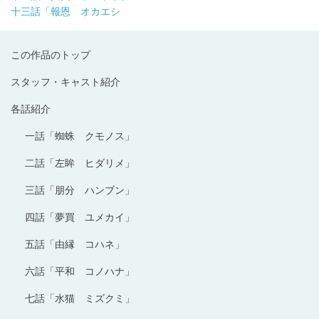
十三話「報恩 オカエシ
この作品のトップ
スタッフ・キャスト紹介
各話紹介
一話「蜘蛛 クモノス」
二話「左眸 ヒダリメ」
三話「朋分 ハンブン」
四話「夢買 ユメカイ」
五話「由縁 コハネ」
六話「平和 コノハナ」
七話「水猫 ミズクミ」