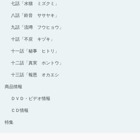
七話「水猫 ミズクミ」
八話「鈴音 ササヤキ」
九話「流噂 フウヒョウ」
十話「不戻 キヅキ」
十一話「秘事 ヒトリ」
十二話「真実 ホントウ」
十三話「報恩 オカエシ
商品情報
ＤＶＤ・ビデオ情報
ＣＤ情報
特集