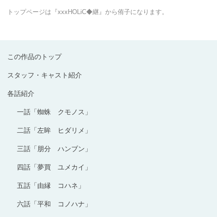
トップページは『xxxHOLiC◆継』から侑子になります。
この作品のトップ
スタッフ・キャスト紹介
各話紹介
一話「蜘蛛 クモノス」
二話「左眸 ヒダリメ」
三話「朋分 ハンブン」
四話「夢買 ユメカイ」
五話「由縁 コハネ」
六話「平和 コノハナ」