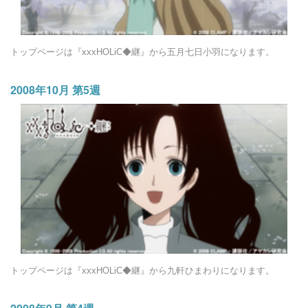
トップページは『xxxHOLiC◆継』から五月七日小羽になります。
2008年10月 第5週
トップページは『xxxHOLiC◆継』から九軒ひまわりになります。