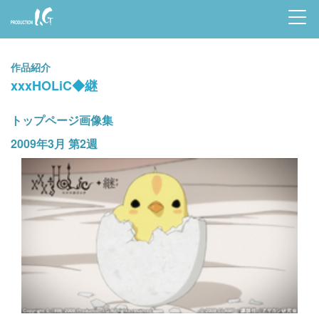
Prod
uctio
作品紹介
n I.G
xxxHOLiC◆継
トップページ画像集
2009年3月 第2週