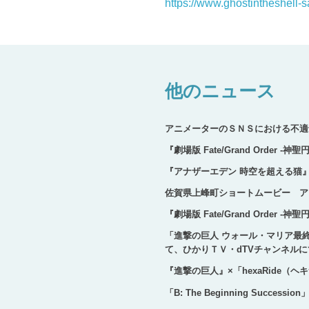
https://www.ghostintheshell-s
他のニュース
アニメーターのＳＮＳにおける不適
『劇場版 Fate/Grand Order 
『アナザーエデン 時空を超える猫
佐賀県上峰町ショートムービー ア
『劇場版 Fate/Grand Order
「進撃の巨人 ウォール・マリア最
て、ひかりＴＶ・dTVチャンネル
『進撃の巨人』×「hexaRide
「B: The Beginning Success