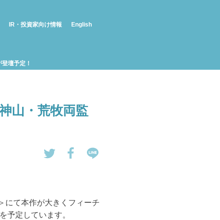
IR・投資家向け情報
English
一が登壇予定！
決定！神山・荒牧両監
tw
Fa
LI
eet
ce
NE
す
bo
で
る
ok
送
ステージ＞にて本作が大きくフィーチ
で
る
を予定しています。