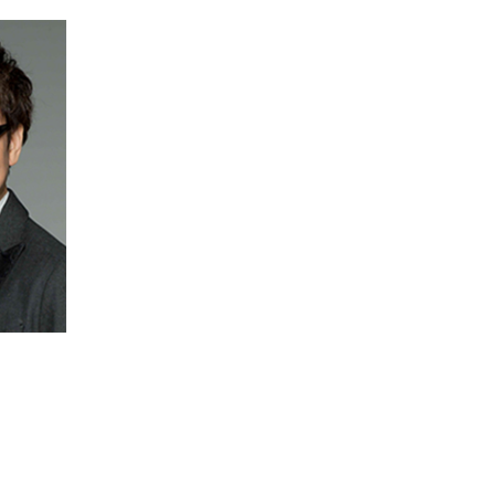
シ
ェ
ア
す
る