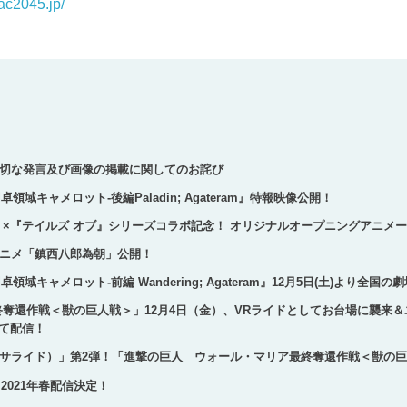
ac2045.jp/
切な発言及び画像の掲載に関してのお詫び
-神聖円卓領域キャメロット-後編Paladin; Agateram』特報映像公開！
』×『テイルズ オブ』シリーズコラボ記念！ オリジナルオープニングアニメ
ニメ「鎮西八郎為朝」公開！
 -神聖円卓領域キャメロット-前編 Wandering; Agateram』12月5日(土)よ
終奪還作戦＜獣の巨人戦＞」12月4日（金）、VRライドとしてお台場に襲来＆
にて配信！
（ヘキサライド）」第2弾！「進撃の巨人 ウォール・マリア最終奪還作戦＜獣の
ion」2021年春配信決定！