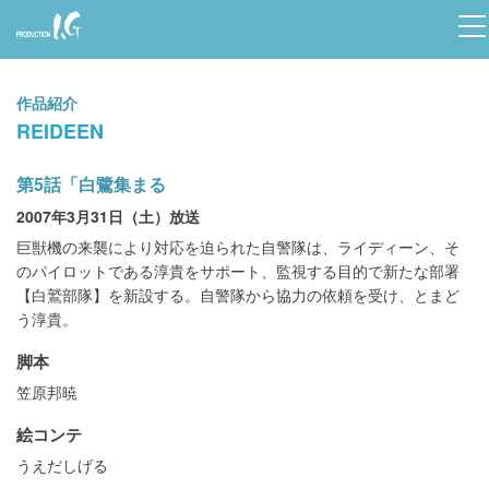
Prod
uctio
作品紹介
n I.G
REIDEEN
第5話「白鷺集まる
2007年3月31日（土）放送
巨獣機の来襲により対応を迫られた自警隊は、ライディーン、そ
のパイロットである淳貴をサポート、監視する目的で新たな部署
【白鷲部隊】を新設する。自警隊から協力の依頼を受け、とまど
う淳貴。
脚本
笠原邦暁
絵コンテ
うえだしげる