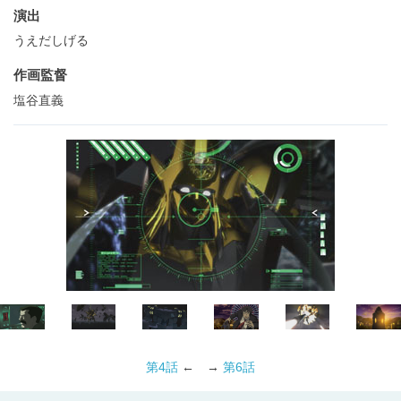
演出
うえだしげる
作画監督
塩谷直義
第4話
← →
第6話