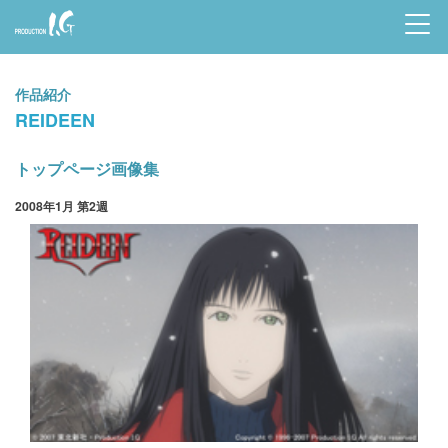
Prod
uctio
作品紹介
n I.G
REIDEEN
トップページ画像集
2008年1月 第2週