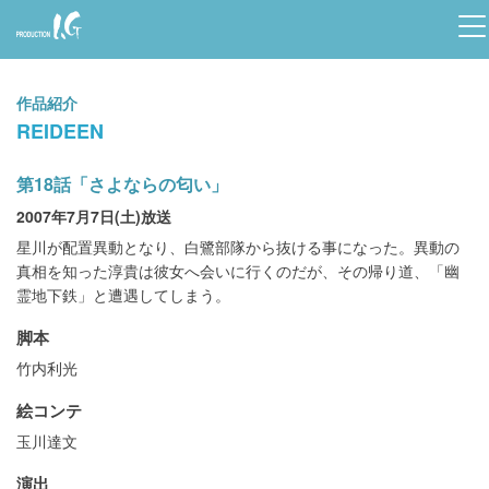
Prod
uctio
作品紹介
n I.G
REIDEEN
第18話「さよならの匂い」
2007年7月7日(土)放送
星川が配置異動となり、白鷺部隊から抜ける事になった。異動の
真相を知った淳貴は彼女へ会いに行くのだが、その帰り道、「幽
霊地下鉄」と遭遇してしまう。
脚本
竹内利光
絵コンテ
玉川達文
演出