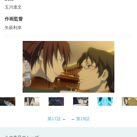
玉川達文
作画監督
矢萩利幸
第17話
← →
第19話