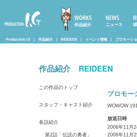
ニュース
作品紹介
Prod
Production I.G
作品紹介
REIDEEN
イベント情報
プロモーショ
uctio
作品紹介
REIDEEN
n I.G
この作品のトップ
プロモー
スタッフ・キャスト紹介
WOWOW 1
放送日時
各話紹介
2006年11月
第2話「伝説の勇者」
2006年11月