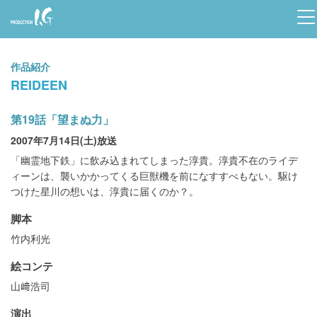
Prod
uctio
作品紹介
n I.G
REIDEEN
第19話「望まぬ力」
2007年7月14日(土)放送
「幽霊地下鉄」に飲み込まれてしまった淳貴。淳貴不在のライデ
ィーンは、襲いかかってくる巨獣機を前になすすべもない。駆け
つけた星川の想いは、淳貴に届くのか？。
脚本
竹内利光
絵コンテ
山﨑浩司
演出