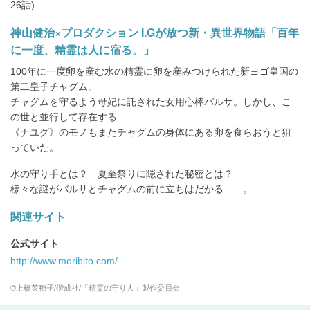
26話)
神山健治×プロダクション I.Gが放つ新・異世界物語「百年
に一度、精霊は人に宿る。」
100年に一度卵を産む水の精霊に卵を産みつけられた新ヨゴ皇国の
第二皇子チャグム。
チャグムを守るよう母妃に託された女用心棒バルサ。しかし、こ
の世と並行して存在する
《ナユグ》のモノもまたチャグムの身体にある卵を食らおうと狙
っていた。
水の守り手とは？ 夏至祭りに隠された秘密とは？
様々な謎がバルサとチャグムの前に立ちはだかる……。
関連サイト
公式サイト
http://www.moribito.com/
©上橋菜穂子/偕成社/「精霊の守り人」製作委員会