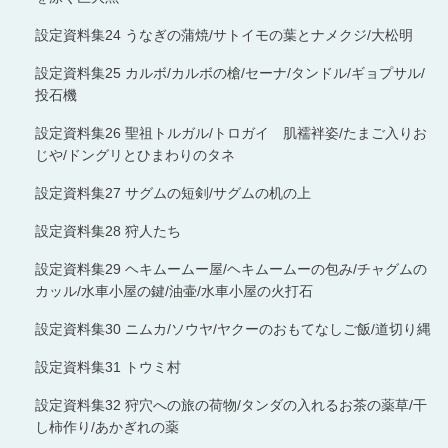
設定資料集24 うなぎの蒲焼/サトイモの葉とナメクジ/大松明
設定資料集25 カルボ/カルボの槍/セーナ/タンドル/ギョプサル/
投石機
設定資料集26 聖祖トルガル/トロガイ 肌襦袢姿/たまご入りお
じや/ドングリとひまわりのタネ
設定資料集27 サグムの短剣/サグムの机の上
設定資料集28 狩人たち
設定資料集29 ヘキムームー屋/ヘキムームーの包み/チャグムの
カッル/水車小屋の鍵/油壷/水車小屋の火打石
設定資料集30 ニムカ/ソウヤ/ヤクーのおもてなしご飯/道切り縄
設定資料集31 トウミ村
設定資料集32 狩穴への旅の荷物/タンダの入れるお茶の薬草/干
し柿作り/あかぎれの薬