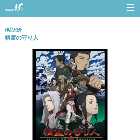
Prod
uctio
作品紹介
n I.G
精霊の守り人