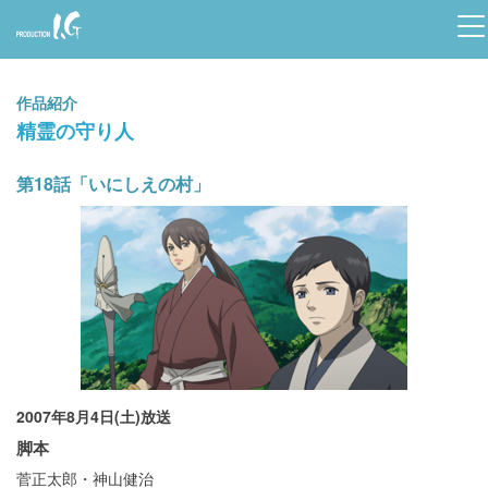
Prod
uctio
作品紹介
n I.G
精霊の守り人
第18話「いにしえの村」
2007年8月4日(土)放送
脚本
菅正太郎・神山健治