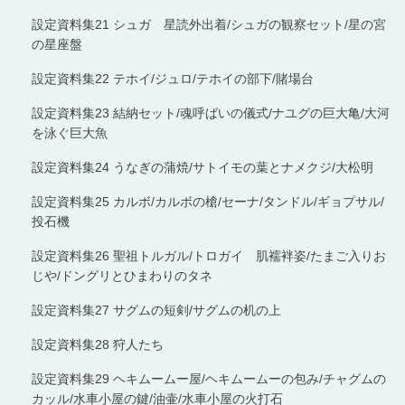
設定資料集21 シュガ 星読外出着/シュガの観察セット/星の宮
の星座盤
設定資料集22 テホイ/ジュロ/テホイの部下/賭場台
設定資料集23 結納セット/魂呼ばいの儀式/ナユグの巨大亀/大河
を泳ぐ巨大魚
設定資料集24 うなぎの蒲焼/サトイモの葉とナメクジ/大松明
設定資料集25 カルボ/カルボの槍/セーナ/タンドル/ギョプサル/
投石機
設定資料集26 聖祖トルガル/トロガイ 肌襦袢姿/たまご入りお
じや/ドングリとひまわりのタネ
設定資料集27 サグムの短剣/サグムの机の上
設定資料集28 狩人たち
設定資料集29 ヘキムームー屋/ヘキムームーの包み/チャグムの
カッル/水車小屋の鍵/油壷/水車小屋の火打石