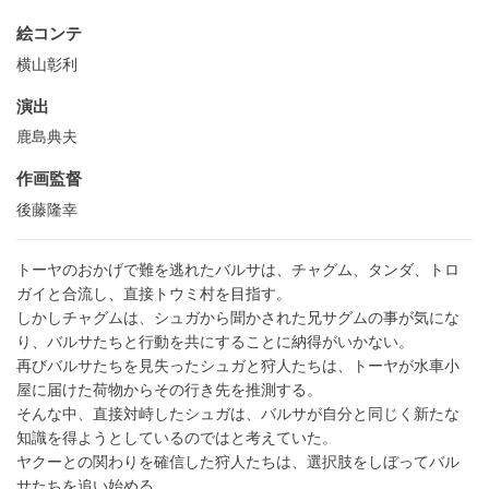
絵コンテ
横山彰利
演出
鹿島典夫
作画監督
後藤隆幸
トーヤのおかげで難を逃れたバルサは、チャグム、タンダ、トロ
ガイと合流し、直接トウミ村を目指す。
しかしチャグムは、シュガから聞かされた兄サグムの事が気にな
り、バルサたちと行動を共にすることに納得がいかない。
再びバルサたちを見失ったシュガと狩人たちは、トーヤが水車小
屋に届けた荷物からその行き先を推測する。
そんな中、直接対峙したシュガは、バルサが自分と同じく新たな
知識を得ようとしているのではと考えていた。
ヤクーとの関わりを確信した狩人たちは、選択肢をしぼってバル
サたちを追い始める。