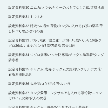
設定資料集30 ニムカ/ソウヤ/ヤクーのおもてなしご飯/道切り縄
設定資料集31 トウミ村
設定資料集32 狩穴への旅の荷物/タンダの入れるお茶の薬草/干
し柿作り/あかぎれの薬
設定資料集33 バルサ6歳（逃走靴）/バルサ8歳/バルサ16歳/ジ
グロ36歳/カルナ/タンダ6歳/刀鍛冶 過去回想
設定資料集34 ジグロ病床/バルサ防寒着/チャグム防寒着/タンダ
防寒着
設定資料集35 チャグム 成長/チャグムの短剣/シグサルアの花/
石版運搬用馬具
設定資料集36 大松明/火矢/長槍/ラルンガ
設定資料集37 タンダ愛用 シグサルアを入れる頭蛇袋/ニュン
ガロイムの卵/狩人の武器
設定資料集38 チャグム 成長/妃たちのベール装着姿