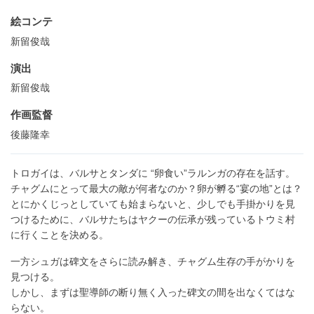
絵コンテ
新留俊哉
演出
新留俊哉
作画監督
後藤隆幸
トロガイは、バルサとタンダに “卵食い”ラルンガの存在を話す。
チャグムにとって最大の敵が何者なのか？卵が孵る“宴の地”とは？
とにかくじっとしていても始まらないと、少しでも手掛かりを見
つけるために、バルサたちはヤクーの伝承が残っているトウミ村
に行くことを決める。
一方シュガは碑文をさらに読み解き、チャグム生存の手がかりを
見つける。
しかし、まずは聖導師の断り無く入った碑文の間を出なくてはな
らない。