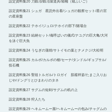
設定資料集20 刀鍛冶/鍛冶屋道具/箱鞴（箱ふいご）
設定資料集21 シュガ 星読外出着/シュガの観察セット/星の宮
の星座盤
設定資料集22 テホイ/ジュロ/テホイの部下/賭場台
設定資料集23 結納セット/魂呼ばいの儀式/ナユグの巨大亀/大河
を泳ぐ巨大魚
設定資料集24 うなぎの蒲焼/サトイモの葉とナメクジ/大松明
設定資料集25 カルボ/カルボの槍/セーナ/タンドル/ギョプサル/
投石機
設定資料集26 聖祖トルガル/トロガイ 肌襦袢姿/たまご入りお
じや/ドングリとひまわりのタネ
設定資料集27 サグムの短剣/サグムの机の上
設定資料集28 狩人たち
設定資料集29 ヘキムームー屋/ヘキムームーの包み/チャグムの