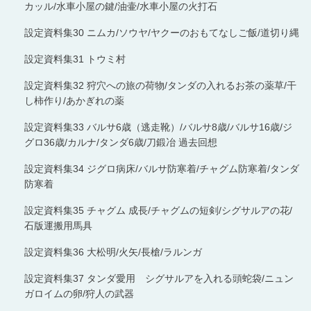
カッル/水車小屋の鍵/油壷/水車小屋の火打石
設定資料集30 ニムカ/ソウヤ/ヤクーのおもてなしご飯/道切り縄
設定資料集31 トウミ村
設定資料集32 狩穴への旅の荷物/タンダの入れるお茶の薬草/干
し柿作り/あかぎれの薬
設定資料集33 バルサ6歳（逃走靴）/バルサ8歳/バルサ16歳/ジ
グロ36歳/カルナ/タンダ6歳/刀鍛冶 過去回想
設定資料集34 ジグロ病床/バルサ防寒着/チャグム防寒着/タンダ
防寒着
設定資料集35 チャグム 成長/チャグムの短剣/シグサルアの花/
石版運搬用馬具
設定資料集36 大松明/火矢/長槍/ラルンガ
設定資料集37 タンダ愛用 シグサルアを入れる頭蛇袋/ニュン
ガロイムの卵/狩人の武器