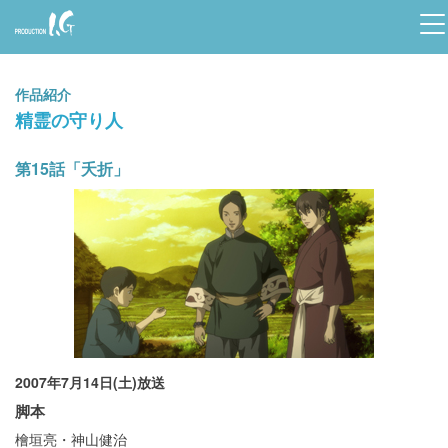
Prod
uctio
作品紹介
n I.G
精霊の守り人
第15話「夭折」
2007年7月14日(土)放送
脚本
檜垣亮・神山健治