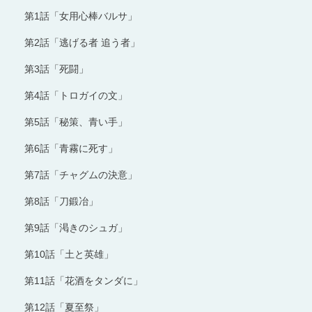
第1話「女用心棒バルサ」
第2話「逃げる者 追う者」
第3話「死闘」
第4話「トロガイの文」
第5話「秘策、青い手」
第6話「青霧に死す」
第7話「チャグムの決意」
第8話「刀鍛冶」
第9話「渇きのシュガ」
第10話「土と英雄」
第11話「花酒をタンダに」
第12話「夏至祭」