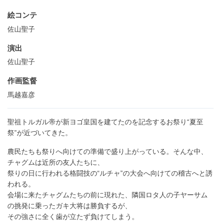
絵コンテ
佐山聖子
演出
佐山聖子
作画監督
馬越嘉彦
聖祖トルガル帝が新ヨゴ皇国を建てたのを記念するお祭り“夏至
祭”が近づいてきた。
農民たちも祭りへ向けての準備で盛り上がっている。そんな中、
チャグムは近所の友人たちに、
祭りの日に行われる格闘技の“ルチャ”の大会へ向けての稽古へと誘
われる。
会場に来たチャグムたちの前に現れた、隣国ロタ人の子ヤーサム
の挑発に乗ったガキ大将は勝負するが、
その強さに全く歯が立たず負けてしまう。