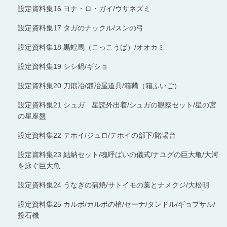
設定資料集16 ヨナ・ロ・ガイ/ウサネズミ
設定資料集17 タガのナックル/スンの弓
設定資料集18 黒蝗馬（こっこうば）/オオカミ
設定資料集19 シシ鍋/ギショ
設定資料集20 刀鍛冶/鍛冶屋道具/箱鞴（箱ふいご）
設定資料集21 シュガ 星読外出着/シュガの観察セット/星の宮
の星座盤
設定資料集22 テホイ/ジュロ/テホイの部下/賭場台
設定資料集23 結納セット/魂呼ばいの儀式/ナユグの巨大亀/大河
を泳ぐ巨大魚
設定資料集24 うなぎの蒲焼/サトイモの葉とナメクジ/大松明
設定資料集25 カルボ/カルボの槍/セーナ/タンドル/ギョプサル/
投石機