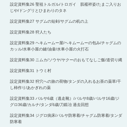
設定資料集26 聖祖トルガル/トロガイ 肌襦袢姿/たまご入りお
じや/ドングリとひまわりのタネ
設定資料集27 サグムの短剣/サグムの机の上
設定資料集28 狩人たち
設定資料集29 ヘキムームー屋/ヘキムームーの包み/チャグムの
カッル/水車小屋の鍵/油壷/水車小屋の火打石
設定資料集30 ニムカ/ソウヤ/ヤクーのおもてなしご飯/道切り縄
設定資料集31 トウミ村
設定資料集32 狩穴への旅の荷物/タンダの入れるお茶の薬草/干
し柿作り/あかぎれの薬
設定資料集33 バルサ6歳（逃走靴）/バルサ8歳/バルサ16歳/ジ
グロ36歳/カルナ/タンダ6歳/刀鍛冶 過去回想
設定資料集34 ジグロ病床/バルサ防寒着/チャグム防寒着/タンダ
防寒着