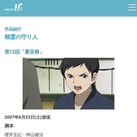
Prod
uctio
作品紹介
n I.G
精霊の守り人
第12話「夏至祭」
2007年6月23日(土)放送
脚本
櫻井圭記・神山健治